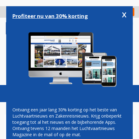
Overslaan
en
x
Digitaal Magazine
Registreer
Check in
naar
Profiteer nu van 30% korting
de
inhoud
gaan
Magazine
Podcasts
Vacatures
Toggl
naviga
Ontvang een jaar lang 30% korting op het beste van
Luchtvaartnieuws en Zakenreisnieuws. Krijg onbeperkt
toegang tot al het nieuws en de bijbehorende Apps.
PAUL GROVE: ELEKTRISCH
Ontvang tevens 12 maanden het Luchtvaartnieuws
VLIEGEN KOMT STEEDS
Magazine in de mail of op de mat.