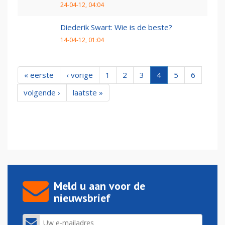
24-04-12, 04:04
Diederik Swart: Wie is de beste?
14-04-12, 01:04
« eerste
‹ vorige
1
2
3
4
5
6
volgende ›
laatste »
Meld u aan voor de
nieuwsbrief