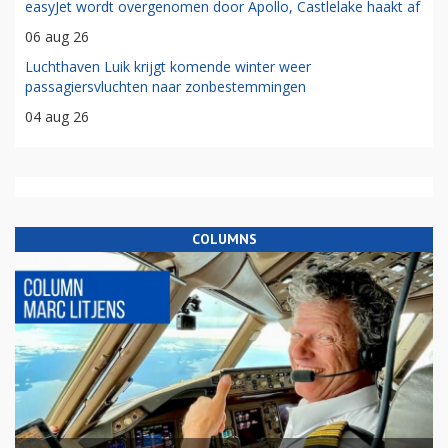
easyJet wordt overgenomen door Apollo, Castlelake haakt af
06 aug 26
Luchthaven Luik krijgt komende winter weer
passagiersvluchten naar zonbestemmingen
04 aug 26
COLUMNS