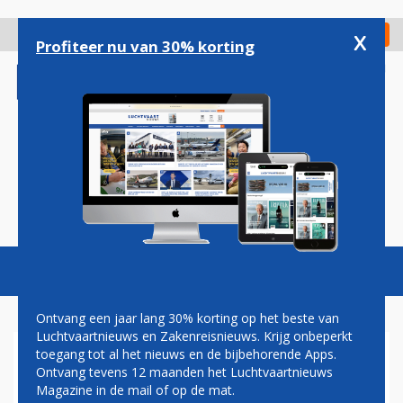
Overslaan
en
x
Digitaal Magazine
Registreer
Check in
naar
Profiteer nu van 30% korting
de
inhoud
gaan
Magazine
Podcasts
Vacatures
Toggl
naviga
Ontvang een jaar lang 30% korting op het beste van
Luchtvaartnieuws en Zakenreisnieuws. Krijg onbeperkt
toegang tot al het nieuws en de bijbehorende Apps.
PAUL GROVE: ELEKTRISCH
Ontvang tevens 12 maanden het Luchtvaartnieuws
VLIEGEN KOMT STEEDS
Magazine in de mail of op de mat.