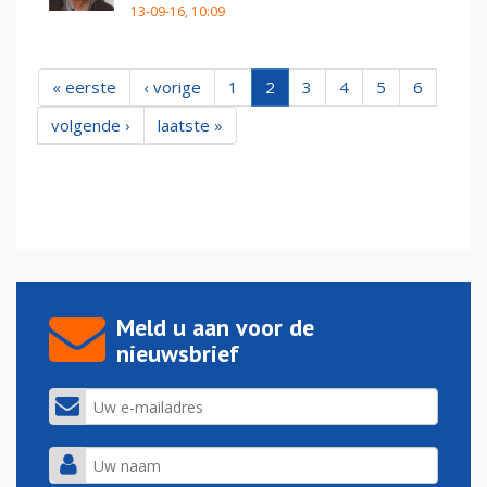
13-09-16, 10:09
« eerste
‹ vorige
1
2
3
4
5
6
volgende ›
laatste »
Meld u aan voor de
nieuwsbrief