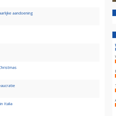
rlijke aandoening
Christmas
eaucratie
n Italia