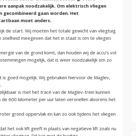
re aanpak noodzakelijk. Om elektrisch vliegen
en gecombineerd gaan worden. Het
tartbaan moet anders.
k de start. Wij moeten het totale gewicht van vliegtuig
 snelheid meegeven dat het in staat is om te vliegen
nergie van de grond komt, dan houden wij de accu’s vol
 bestemmingen mogelijk, dat is weer noodzakelijk om zo
rt is goed mogelijk. Wij gebruiken hiervoor de Maglev,
.
ijkbaar is met het tracé van de Maglev-trein kunnen
en de 600 kilometer per uur laten versnellen alvorens het
ter grond oppervlak en kan zo ook tijdens het vliegen
 het ook lift geeft in plaats van negatieve lift zoals nu
chter vliegtuig. Dit kan met de huidige