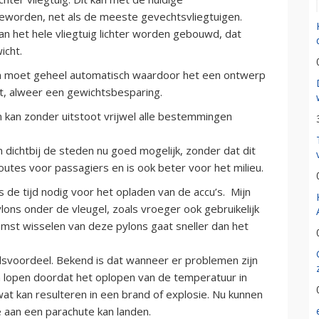
 geworden, net als de meeste gevechtsvliegtuigen.
an het hele vliegtuig lichter worden gebouwd, dat
icht.
 en moet geheel automatisch waardoor het een ontwerp
it, alweer een gewichtsbesparing.
n kan zonder uitstoot vrijwel alle bestemmingen
dichtbij de steden nu goed mogelijk, zonder dat dit
outes voor passagiers en is ook beter voor het milieu.
s de tijd nodig voor het opladen van de accu’s. Mijn
lons onder de vleugel, zoals vroeger ook gebruikelijk
omst wisselen van deze pylons gaat sneller dan het
idsvoordeel. Bekend is dat wanneer er problemen zijn
kan lopen doordat het oplopen van de temperatuur in
wat kan resulteren in een brand of explosie. Nu kunnen
 aan een parachute kan landen.