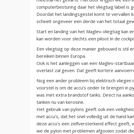
computerbesturing daar het vliegtuig labiel is
Doordat het landingsgestel komt te vervallen k
scheelt ongeveer een derde van het totaal gew
Start en landing van het Maglev-vliegtuig kan
kan worden voor slechts een piloot in de cockp
Een vliegtuig op deze manier gebouwd is stil e
bereiken binnen Europa.
Ook is het aanleggen van een Maglev-startbaan 
overlast zal geven. Dat geeft kortere aanvoerr
Nog een ander probleem bij elektrisch vliegen i
voorstel is om de accu’s onder te brengen in py
was met extra brandstof tanks. Direct na aank
tanken nu van kerosine.
Het gebruik van pylons geeft ook een veilighe
met accu’s, dat het snel volledig uit de hand 
deze accu’s een zelfversterkend effect geeft, 
we de pylon met problemen afgooien zodat die