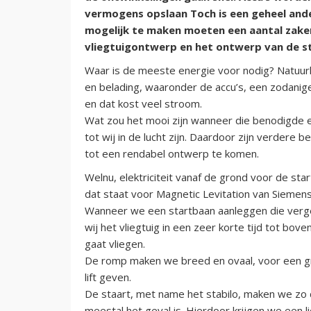
vermogens opslaan Toch is een geheel ande
mogelijk te maken moeten een aantal zak
vliegtuigontwerp en het ontwerp van de s
Waar is de meeste energie voor nodig? Natuurlij
en belading, waaronder de accu’s, een zodanige
en dat kost veel stroom.
Wat zou het mooi zijn wanneer die benodigde e
tot wij in de lucht zijn. Daardoor zijn verdere
tot een rendabel ontwerp te komen.
Welnu, elektriciteit vanaf de grond voor de sta
dat staat voor Magnetic Levitation van Siemens
Wanneer we een startbaan aanleggen die vergel
wij het vliegtuig in een zeer korte tijd tot bov
gaat vliegen.
De romp maken we breed en ovaal, voor een gro
lift geven.
De staart, met name het stabilo, maken we zo dat
meestal het geval is. Hierdoor krijgen we een li