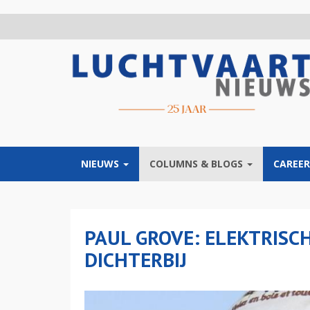
Overslaan
en
naar
de
inhoud
gaan
NIEUWS
COLUMNS & BLOGS
CAREER
PAUL GROVE: ELEKTRISC
DICHTERBIJ