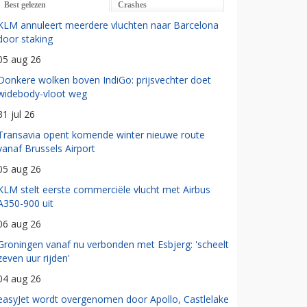
Best gelezen
Crashes
KLM annuleert meerdere vluchten naar Barcelona
door staking
05 aug 26
Donkere wolken boven IndiGo: prijsvechter doet
widebody-vloot weg
31 jul 26
Transavia opent komende winter nieuwe route
vanaf Brussels Airport
05 aug 26
KLM stelt eerste commerciële vlucht met Airbus
A350-900 uit
06 aug 26
Groningen vanaf nu verbonden met Esbjerg: 'scheelt
zeven uur rijden'
04 aug 26
easyJet wordt overgenomen door Apollo, Castlelake