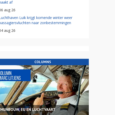
haakt af
06 aug 26
Luchthaven Luik krijgt komende winter weer
passagiersvluchten naar zonbestemmingen
04 aug 26
COLUMNS
MIJNBOUW, EU EN LUCHTVAART