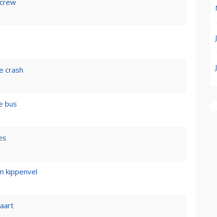
 crew
e crash
e bus
es
n kippenvel
vaart