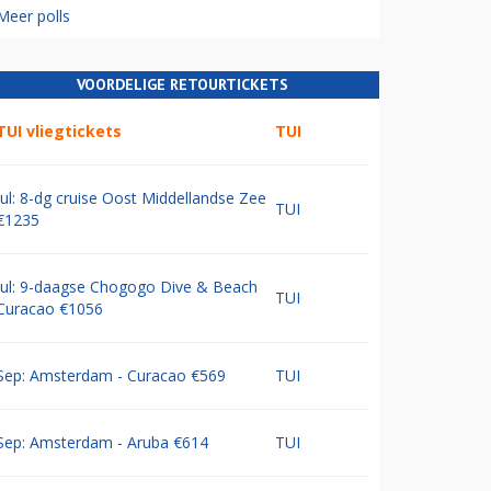
Meer polls
VOORDELIGE RETOURTICKETS
TUI vliegtickets
TUI
Jul: 8-dg cruise Oost Middellandse Zee
TUI
€1235
Jul: 9-daagse Chogogo Dive & Beach
TUI
Curacao €1056
Sep: Amsterdam - Curacao €569
TUI
Sep: Amsterdam - Aruba €614
TUI