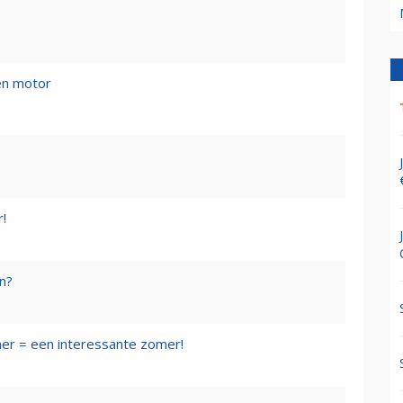
en motor
r!
en?
mer = een interessante zomer!