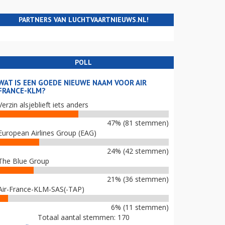
PARTNERS VAN LUCHTVAARTNIEUWS.NL!
POLL
WAT IS EEN GOEDE NIEUWE NAAM VOOR AIR
FRANCE-KLM?
Verzin alsjeblieft iets anders
47% (81 stemmen)
European Airlines Group (EAG)
24% (42 stemmen)
The Blue Group
21% (36 stemmen)
Air-France-KLM-SAS(-TAP)
6% (11 stemmen)
Totaal aantal stemmen: 170