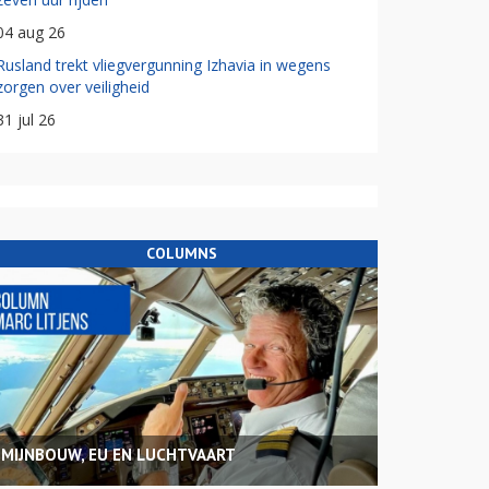
04 aug 26
Rusland trekt vliegvergunning Izhavia in wegens
zorgen over veiligheid
31 jul 26
COLUMNS
MIJNBOUW, EU EN LUCHTVAART