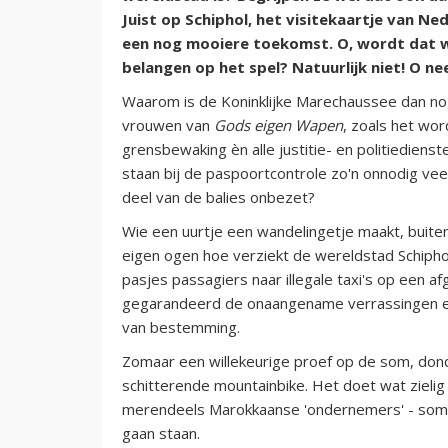
Juist op Schiphol, het visitekaartje van N
een nog mooiere toekomst. O, wordt dat w
belangen op het spel? Natuurlijk niet! O ne
Waarom is de Koninklijke Marechaussee dan 
vrouwen van
Gods eigen Wapen
, zoals het wo
grensbewaking èn alle justitie- en politiedien
staan bij de paspoortcontrole zo'n onnodig vee
deel van de balies onbezet?
Wie een uurtje een wandelingetje maakt, buite
eigen ogen hoe verziekt de wereldstad Schiphol
pasjes passagiers naar illegale taxi's op een 
gegarandeerd de onaangename verrassingen even
van bestemming.
Zomaar een willekeurige proef op de som, don
schitterende mountainbike. Het doet wat zielig a
merendeels Marokkaanse 'ondernemers' - somme
gaan staan.