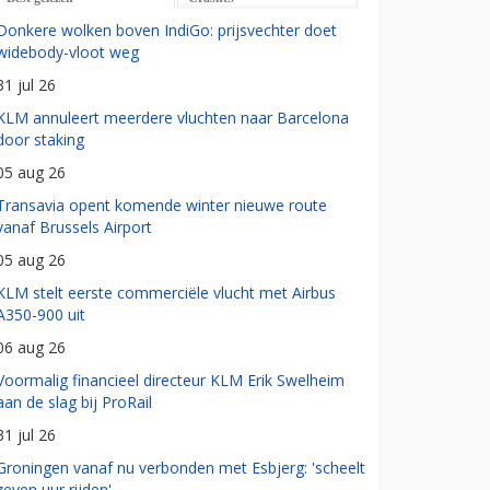
Donkere wolken boven IndiGo: prijsvechter doet
widebody-vloot weg
31 jul 26
KLM annuleert meerdere vluchten naar Barcelona
door staking
05 aug 26
Transavia opent komende winter nieuwe route
vanaf Brussels Airport
05 aug 26
KLM stelt eerste commerciële vlucht met Airbus
A350-900 uit
06 aug 26
Voormalig financieel directeur KLM Erik Swelheim
aan de slag bij ProRail
31 jul 26
Groningen vanaf nu verbonden met Esbjerg: 'scheelt
zeven uur rijden'