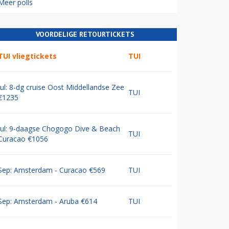
Meer polls
VOORDELIGE RETOURTICKETS
TUI vliegtickets
TUI
Jul: 8-dg cruise Oost Middellandse Zee
TUI
€1235
Jul: 9-daagse Chogogo Dive & Beach
TUI
Curacao €1056
Sep: Amsterdam - Curacao €569
TUI
Sep: Amsterdam - Aruba €614
TUI