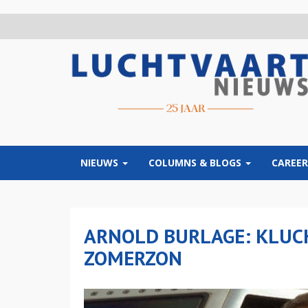
Overslaan
en
naar
de
inhoud
gaan
NIEUWS
COLUMNS & BLOGS
CAREER
ARNOLD BURLAGE: KLUC
ZOMERZON