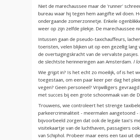
Niet de marechaussee maar de 'runner' schreeu
bureau waar hij tegen hem aangifte wil doen. H
ondergaande zomerzonnetje. Enkele ogenblikken
weer op zijn zelfde plekje. De marechaussee n
Intussen gaan de pseudo-taxichauffeurs, lachen
toeristen, velen blijken uit op een gezellig l
de overtuigingskracht van de vervalste pasjes.
de slechtste herinneringen aan Amsterdam.
I l
Wie grijpt in? Is het echt zo moeilijk, of is het w
toegestaan, om een paar keer per dag het plei
vegen? Geen personeel? Vrijwilligers gevraagd 
met succes bij een grote schoonmaak van de 
Trouwens, wie controleert het strenge taxibele
parkeercriminaliteit - meermalen aangetoond -
bijvoorbeeld zorgen dat ook de legale taxi's me
visitekaartje van de luchthaven, passagiers 
van Schiphol. Probeer maar eens een taxi uit de r