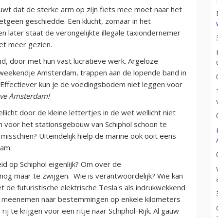
wt dat de sterke arm op zijn fiets mee moet naar het
etgeen geschiedde. Een klucht, zomaar in het
 later staat de verongelijkte illegale taxiondernemer
iet meer gezien.
d, door met hun vast lucratieve werk. Argeloze
ang weekendje Amsterdam, trappen aan de lopende band in
 Effectiever kun je de voedingsbodem niet leggen voor
ove Amsterdam!
ellicht door de kleine lettertjes in de wet wellicht niet
n voor het stationsgebouw van Schiphol schoon te
misschien? Uiteindelijk hielp de marine ook ooit eens
Dam.
id op Schiphol eigenlijk? Om over de
 nog maar te zwijgen. Wie is verantwoordelijk? Wie kan
t de futuristische elektrische Tesla's als indrukwekkend
ook meenemen naar bestemmingen op enkele kilometers
ij te krijgen voor een ritje naar Schiphol-Rijk. Al gauw