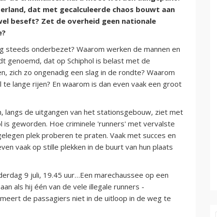
ederland, dat met gecalculeerde chaos bouwt aan
el beseft? Zet de overheid geen nationale
e?
nog steeds onderbezet? Waarom werken de mannen en
rdt genoemd, dat op Schiphol is belast met de
sten, zich zo ongenadig een slag in de rondte? Waarom
l te lange rijen? En waarom is dan even vaak een groot
n, langs de uitgangen van het stationsgebouw, ziet met
 is geworden. Hoe criminele 'runners' met vervalste
afgelegen plek proberen te praten. Vaak met succes en
 vaak op stille plekken in de buurt van hun plaats
derdag 9 juli, 19.45 uur…Een marechaussee op een
an als hij één van de vele illegale runners -
ert de passagiers niet in de uitloop in de weg te