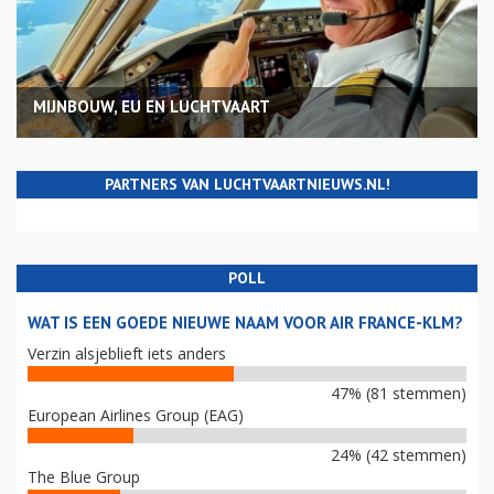
MIJNBOUW, EU EN LUCHTVAART
PARTNERS VAN LUCHTVAARTNIEUWS.NL!
POLL
WAT IS EEN GOEDE NIEUWE NAAM VOOR AIR FRANCE-KLM?
Verzin alsjeblieft iets anders
47% (81 stemmen)
European Airlines Group (EAG)
24% (42 stemmen)
The Blue Group