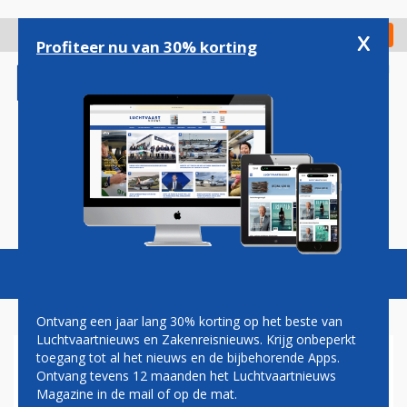
Overslaan
en
x
Digitaal Magazine
Registreer
Check in
naar
Profiteer nu van 30% korting
de
inhoud
gaan
Magazine
Podcasts
Vacatures
Toggl
naviga
Ontvang een jaar lang 30% korting op het beste van
Luchtvaartnieuws en Zakenreisnieuws. Krijg onbeperkt
toegang tot al het nieuws en de bijbehorende Apps.
KAMPIOENEN
Ontvang tevens 12 maanden het Luchtvaartnieuws
Magazine in de mail of op de mat.