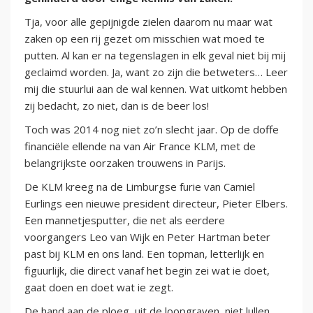
Tja, voor alle gepijnigde zielen daarom nu maar wat
zaken op een rij gezet om misschien wat moed te
putten. Al kan er na tegenslagen in elk geval niet bij mij
geclaimd worden. Ja, want zo zijn die betweters… Leer
mij die stuurlui aan de wal kennen. Wat uitkomt hebben
zij bedacht, zo niet, dan is de beer los!
Toch was 2014 nog niet zo’n slecht jaar. Op de doffe
financiële ellende na van Air France KLM, met de
belangrijkste oorzaken trouwens in Parijs.
De KLM kreeg na de Limburgse furie van Camiel
Eurlings een nieuwe president directeur, Pieter Elbers.
Een mannetjesputter, die net als eerdere
voorgangers Leo van Wijk en Peter Hartman beter
past bij KLM en ons land. Een topman, letterlijk en
figuurlijk, die direct vanaf het begin zei wat ie doet,
gaat doen en doet wat ie zegt.
De hand aan de ploeg, uit de loopgraven, niet lullen