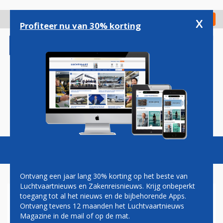
Overslaan
en
x
Digitaal Magazine
Registreer
Check in
naar
Profiteer nu van 30% korting
de
inhoud
gaan
Magazine
Podcasts
Vacatures
Toggl
naviga
Ontvang een jaar lang 30% korting op het beste van
Luchtvaartnieuws en Zakenreisnieuws. Krijg onbeperkt
toegang tot al het nieuws en de bijbehorende Apps.
ARNOLD BURLAGE: PIETER'S
Ontvang tevens 12 maanden het Luchtvaartnieuws
PAD
Magazine in de mail of op de mat.