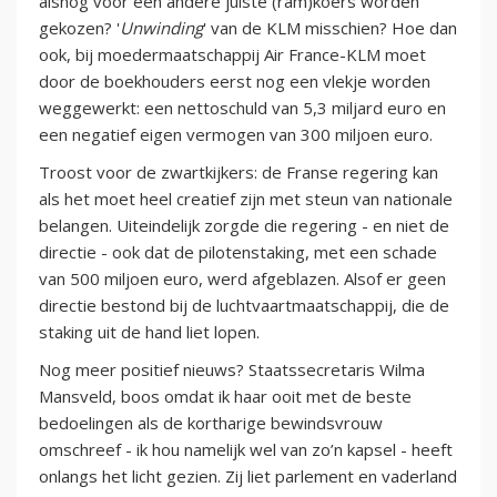
alsnog voor een andere juiste (ram)koers worden
gekozen? '
Unwinding
' van de KLM misschien? Hoe dan
ook, bij moedermaatschappij Air France-KLM moet
door de boekhouders eerst nog een vlekje worden
weggewerkt: een nettoschuld van 5,3 miljard euro en
een negatief eigen vermogen van 300 miljoen euro.
Troost voor de zwartkijkers: de Franse regering kan
als het moet heel creatief zijn met steun van nationale
belangen. Uiteindelijk zorgde die regering - en niet de
directie - ook dat de pilotenstaking, met een schade
van 500 miljoen euro, werd afgeblazen. Alsof er geen
directie bestond bij de luchtvaartmaatschappij, die de
staking uit de hand liet lopen.
Nog meer positief nieuws? Staatssecretaris Wilma
Mansveld, boos omdat ik haar ooit met de beste
bedoelingen als de kortharige bewindsvrouw
omschreef - ik hou namelijk wel van zo’n kapsel - heeft
onlangs het licht gezien. Zij liet parlement en vaderland