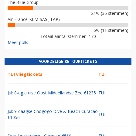
The Blue Group
21% (36 stemmen)
Air-France-KLM-SAS(-TAP)
6% (11 stemmen)
Totaal aantal stemmen: 170
Meer polls
VOORDELIGE RETOURTICKETS
TUI vliegtickets
TUI
Jul: 8-dg cruise Oost Middellandse Zee €1235
TUI
Jul: 9-daagse Chogogo Dive & Beach Curacao
TUI
€1056
Sep: Amsterdam - Curacao €569
TUI