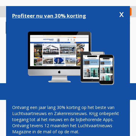
Overslaan
en
x
Digitaal Magazine
Registreer
Check in
naar
Profiteer nu van 30% korting
de
inhoud
gaan
Magazine
Podcasts
Vacatures
Toggl
naviga
Ontvang een jaar lang 30% korting op het beste van
Luchtvaartnieuws en Zakenreisnieuws. Krijg onbeperkt
toegang tot al het nieuws en de bijbehorende Apps.
COLUMN JAN COCHERET:
Ontvang tevens 12 maanden het Luchtvaartnieuws
WAAR KOMT DE MELK
Magazine in de mail of op de mat.