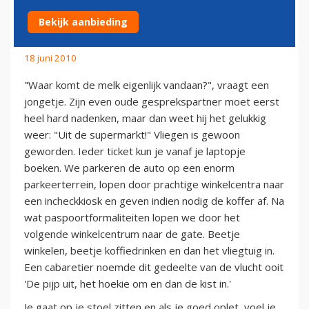
VANDAAN?
Bekijk aanbieding
18 juni 2010
"Waar komt de melk eigenlijk vandaan?", vraagt een
jongetje. Zijn even oude gesprekspartner moet eerst
heel hard nadenken, maar dan weet hij het gelukkig
weer: "Uit de supermarkt!" Vliegen is gewoon
geworden. Ieder ticket kun je vanaf je laptopje
boeken. We parkeren de auto op een enorm
parkeerterrein, lopen door prachtige winkelcentra naar
een incheckkiosk en geven indien nodig de koffer af. Na
wat paspoortformaliteiten lopen we door het
volgende winkelcentrum naar de gate. Beetje
winkelen, beetje koffiedrinken en dan het vliegtuig in.
Een cabaretier noemde dit gedeelte van de vlucht ooit
'De pijp uit, het hoekie om en dan de kist in.'
Je gaat op je stoel zitten en als je goed oplet, voel je