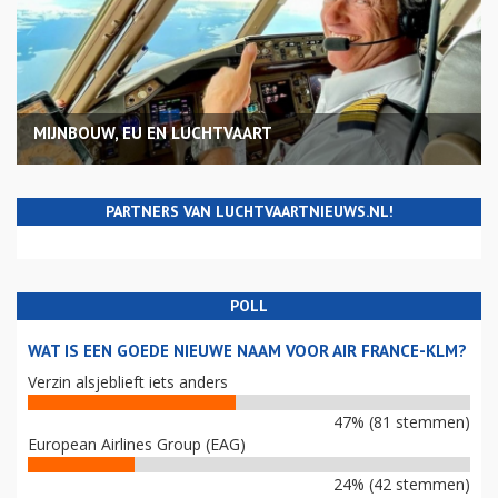
MIJNBOUW, EU EN LUCHTVAART
PARTNERS VAN LUCHTVAARTNIEUWS.NL!
POLL
WAT IS EEN GOEDE NIEUWE NAAM VOOR AIR FRANCE-KLM?
Verzin alsjeblieft iets anders
47% (81 stemmen)
European Airlines Group (EAG)
24% (42 stemmen)