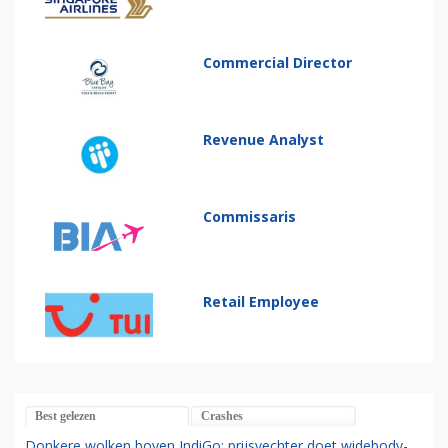
Commercial Director
Revenue Analyst
Commissaris
Retail Employee
Best gelezen
Crashes
Donkere wolken boven IndiGo: prijsvechter doet widebody-