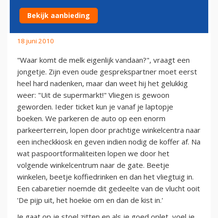
VANDAAN?
Bekijk aanbieding
18 juni 2010
"Waar komt de melk eigenlijk vandaan?", vraagt een
jongetje. Zijn even oude gesprekspartner moet eerst
heel hard nadenken, maar dan weet hij het gelukkig
weer: "Uit de supermarkt!" Vliegen is gewoon
geworden. Ieder ticket kun je vanaf je laptopje
boeken. We parkeren de auto op een enorm
parkeerterrein, lopen door prachtige winkelcentra naar
een incheckkiosk en geven indien nodig de koffer af. Na
wat paspoortformaliteiten lopen we door het
volgende winkelcentrum naar de gate. Beetje
winkelen, beetje koffiedrinken en dan het vliegtuig in.
Een cabaretier noemde dit gedeelte van de vlucht ooit
'De pijp uit, het hoekie om en dan de kist in.'
Je gaat op je stoel zitten en als je goed oplet, voel je