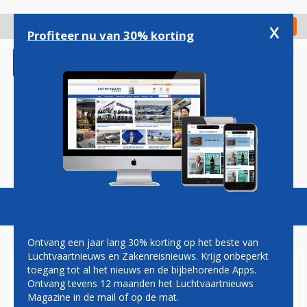
Overslaan
en
x
Digitaal Magazine
Registreer
Check in
naar
Profiteer nu van 30% korting
de
inhoud
gaan
Magazine
Podcasts
Vacatures
Toggl
naviga
Ontvang een jaar lang 30% korting op het beste van
Luchtvaartnieuws en Zakenreisnieuws. Krijg onbeperkt
toegang tot al het nieuws en de bijbehorende Apps.
COLUMN JAN COCHERET:
Ontvang tevens 12 maanden het Luchtvaartnieuws
WAAR KOMT DE MELK
Magazine in de mail of op de mat.