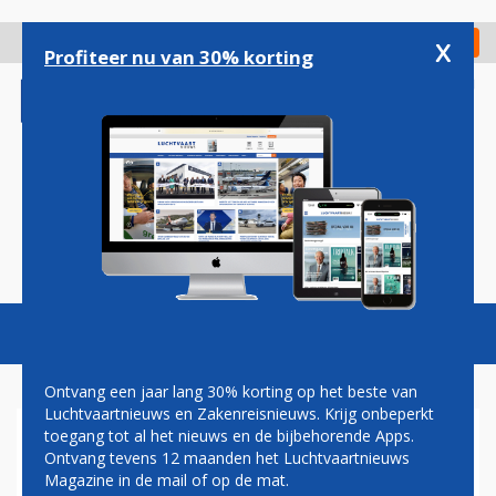
Overslaan
en
x
Digitaal Magazine
Registreer
Check in
naar
Profiteer nu van 30% korting
de
inhoud
gaan
Magazine
Podcasts
Vacatures
Toggl
naviga
Ontvang een jaar lang 30% korting op het beste van
Luchtvaartnieuws en Zakenreisnieuws. Krijg onbeperkt
toegang tot al het nieuws en de bijbehorende Apps.
JAN COCHERET: BOEM
Ontvang tevens 12 maanden het Luchtvaartnieuws
Magazine in de mail of op de mat.