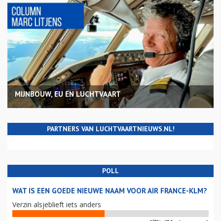
MIJNBOUW, EU EN LUCHTVAART
PARTNERS VAN LUCHTVAARTNIEUWS.NL!
POLL
WAT IS EEN GOEDE NIEUWE NAAM VOOR AIR FRANCE-KLM?
Verzin alsjeblieft iets anders