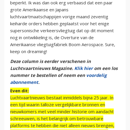
beperkt. Ik was dan ook erg verbaasd dat een paar
grote Amerikaanse en Japans
luchtvaartmaatschappijen vorige maand zeventig
keiharde orders hebben geplaatst voor het enige
supersonische verkeersvliegtuig dat op dit moment
nog in ontwikkeling is, de Overture van de
Amerikaanse vliegtuigfabriek Boom Aerospace. Sure,
keep on dreaming!
Deze column is eerder verschenen in
Luchtvaartnieuws Magazine.
Klik hier
om een los
nummer te bestellen of neem een
voordelig
abonnement
.
Even dit:
Luchtvaartnieuws bestaat inmiddels bijna 25 jaar. In
een tijd waarin talloze vergelijkbare bronnen en
nieuwkomers met veel minder historie om aandacht
schreeuwen, is het belangrijk om betrouwbare
platforms te hebben die niet alleen nieuws brengen,