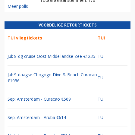
Totaal aantal stemmen: 170
Meer polls
VOORDELIGE RETOURTICKETS
TUI vliegtickets
TUI
Jul: 8-dg cruise Oost Middellandse Zee €1235
TUI
Jul: 9-daagse Chogogo Dive & Beach Curacao
TUI
€1056
Sep: Amsterdam - Curacao €569
TUI
Sep: Amsterdam - Aruba €614
TUI