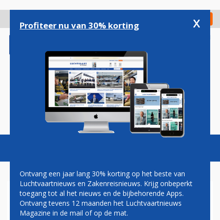
Overslaan
en
x
Digitaal Magazine
Registreer
Check in
naar
Profiteer nu van 30% korting
de
inhoud
gaan
Magazine
Podcasts
Vacatures
Toggl
naviga
Ontvang een jaar lang 30% korting op het beste van
Luchtvaartnieuws en Zakenreisnieuws. Krijg onbeperkt
toegang tot al het nieuws en de bijbehorende Apps.
JAN COCHERET: TIJD VOOR
Ontvang tevens 12 maanden het Luchtvaartnieuws
EEN ANDER GELUID
Magazine in de mail of op de mat.