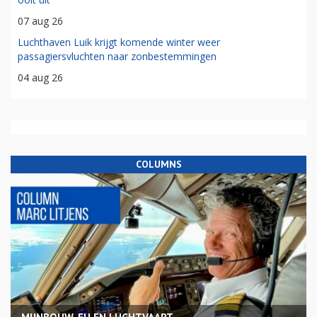
07 aug 26
Luchthaven Luik krijgt komende winter weer
passagiersvluchten naar zonbestemmingen
04 aug 26
COLUMNS