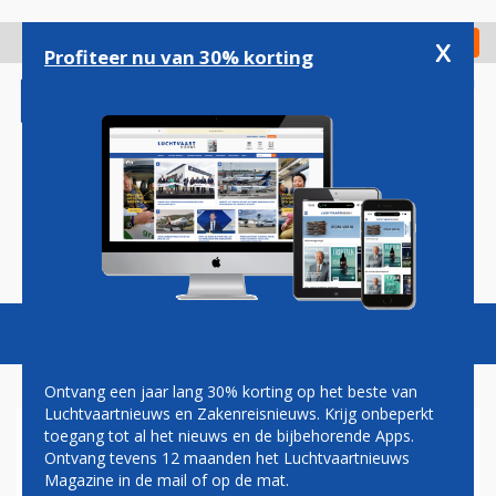
Overslaan
en
x
Digitaal Magazine
Registreer
Check in
naar
Profiteer nu van 30% korting
de
inhoud
gaan
Magazine
Podcasts
Vacatures
Toggl
naviga
Ontvang een jaar lang 30% korting op het beste van
Luchtvaartnieuws en Zakenreisnieuws. Krijg onbeperkt
toegang tot al het nieuws en de bijbehorende Apps.
JAN COCHERET: TIJD VOOR
Ontvang tevens 12 maanden het Luchtvaartnieuws
EEN ANDER GELUID
Magazine in de mail of op de mat.