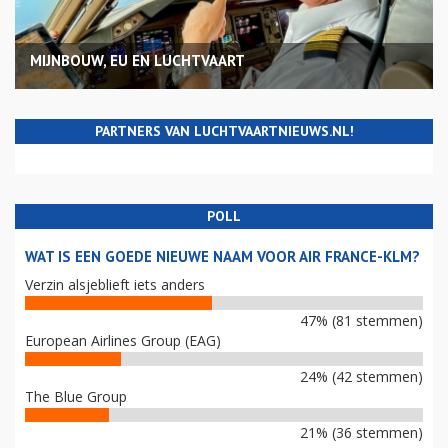
MIJNBOUW, EU EN LUCHTVAART
PARTNERS VAN LUCHTVAARTNIEUWS.NL!
POLL
WAT IS EEN GOEDE NIEUWE NAAM VOOR AIR FRANCE-KLM?
Verzin alsjeblieft iets anders
47% (81 stemmen)
European Airlines Group (EAG)
24% (42 stemmen)
The Blue Group
21% (36 stemmen)