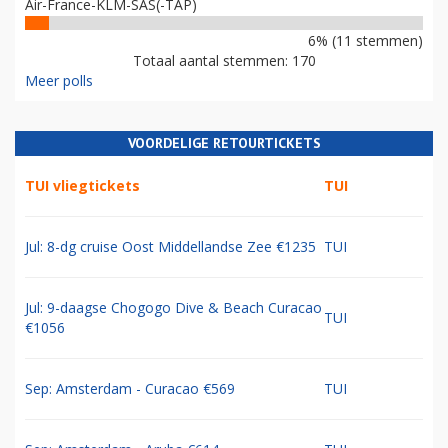
Air-France-KLM-SAS(-TAP)
6% (11 stemmen)
Totaal aantal stemmen: 170
Meer polls
VOORDELIGE RETOURTICKETS
TUI vliegtickets
TUI
Jul: 8-dg cruise Oost Middellandse Zee €1235
TUI
Jul: 9-daagse Chogogo Dive & Beach Curacao
TUI
€1056
Sep: Amsterdam - Curacao €569
TUI