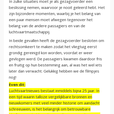
In zulke situaties moet je als gezagvoerder een
beslissing nemen, waarvoor je nooit geleerd hebt. Het
zijn bijzondere momenten, waarbij je het belang van
een paar mensen moet afwegen tegenover het
belang van de andere passagiers en van de
luchtvaartmaatschappij.
In beide gevallen heeft de gezagvoerder besloten om
rechtsomkeert te maken zodat het vliegtuig eerst
grondig gereinigd kon worden, voordat er weer
gevlogen werd. De passagiers kwamen daardoor fris
en fruitig op hun bestemming aan, al was het wel iets
later dan verwacht. Gelukkig hebben we de filmpjes
nog!
Even dit:
Luchtvaartnieuws bestaat inmiddels bijna 25 jaar. In
een tijd waarin talloze vergelijkbare bronnen en
nieuwkomers met veel minder historie om aandacht
schreeuwen, is het belangrijk om betrouwbare