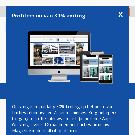
Overslaan
en
x
Digitaal Magazine
Registreer
Check in
naar
Profiteer nu van 30% korting
de
inhoud
gaan
Magazine
Podcasts
Vacatures
Toggl
naviga
Ontvang een jaar lang 30% korting op het beste van
Luchtvaartnieuws en Zakenreisnieuws. Krijg onbeperkt
toegang tot al het nieuws en de bijbehorende Apps.
JAN COCHERET: VIES
Ontvang tevens 12 maanden het Luchtvaartnieuws
LUCHTJE
Magazine in de mail of op de mat.