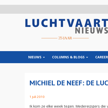
Overslaan
en
naar
de
inhoud
gaan
NIEUWS
COLUMNS & BLOGS
CAREER
MICHIEL DE NEEF: DE 
1 juli 2010
Ik kom ze elke week tegen. Medereizigers die 