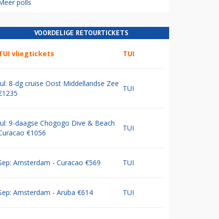
Meer polls
VOORDELIGE RETOURTICKETS
TUI vliegtickets
TUI
Jul: 8-dg cruise Oost Middellandse Zee
TUI
€1235
Jul: 9-daagse Chogogo Dive & Beach
TUI
Curacao €1056
Sep: Amsterdam - Curacao €569
TUI
Sep: Amsterdam - Aruba €614
TUI