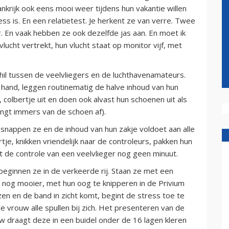
nkrijk ook eens mooi weer tijdens hun vakantie willen
ss is. En een relatietest. Je herkent ze van verre. Twee
r. En vaak hebben ze ook dezelfde jas aan. En moet ik
lucht vertrekt, hun vlucht staat op monitor vijf, met
schil tussen de veelvliegers en de luchthavenamateurs.
 hand, leggen routinematig de halve inhoud van hun
it, colbertje uit en doen ook alvast hun schoenen uit als
angt immers van de schoen af).
 snappen ze en de inhoud van hun zakje voldoet aan alle
je, knikken vriendelijk naar de controleurs, pakken hun
urt de controle van een veelvlieger nog geen minuut.
eginnen ze in de verkeerde rij. Staan ze met een
of, nog mooier, met hun oog te knipperen in de Privium
zen en de band in zicht komt, begint de stress toe te
vrouw alle spullen bij zich. Het presenteren van de
uw draagt deze in een buidel onder de 16 lagen kleren