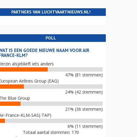
PARTNERS VAN LUCHTVAARTNIEUWS.NL!
POLL
WAT IS EEN GOEDE NIEUWE NAAM VOOR AIR
FRANCE-KLM?
Verzin alsjeblieft iets anders
47% (81 stemmen)
European Airlines Group (EAG)
24% (42 stemmen)
The Blue Group
21% (36 stemmen)
Air-France-KLM-SAS(-TAP)
6% (11 stemmen)
Totaal aantal stemmen: 170