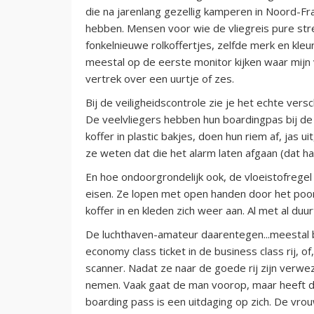
die na jarenlang gezellig kamperen in Noord-Fra
hebben. Mensen voor wie de vliegreis pure stre
fonkelnieuwe rolkoffertjes, zelfde merk en kleu
meestal op de eerste monitor kijken waar mijn v
vertrek over een uurtje of zes.
Bij de veiligheidscontrole zie je het echte ver
De veelvliegers hebben hun boardingpas bij de
koffer in plastic bakjes, doen hun riem af, jas u
ze weten dat die het alarm laten afgaan (dat h
En hoe ondoorgrondelijk ook, de vloeistofregel
eisen. Ze lopen met open handen door het poort
koffer in en kleden zich weer aan. Al met al du
De luchthaven-amateur daarentegen...meestal b
economy class ticket in de business class rij, 
scanner. Nadat ze naar de goede rij zijn verwe
nemen. Vaak gaat de man voorop, maar heeft de 
boarding pass is een uitdaging op zich. De vro