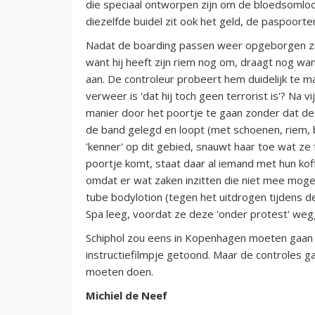
die speciaal ontworpen zijn om de bloedsomloop
diezelfde buidel zit ook het geld, de paspoorten
Nadat de boarding passen weer opgeborgen zijn
want hij heeft zijn riem nog om, draagt nog wa
aan. De controleur probeert hem duidelijk te ma
verweer is 'dat hij toch geen terrorist is'? Na 
manier door het poortje te gaan zonder dat de
de band gelegd en loopt (met schoenen, riem, b
'kenner' op dit gebied, snauwt haar toe wat ze f
poortje komt, staat daar al iemand met hun ko
omdat er wat zaken inzitten die niet mee moge
tube bodylotion (tegen het uitdrogen tijdens de
Spa leeg, voordat ze deze 'onder protest' weggo
Schiphol zou eens in Kopenhagen moeten gaan ki
instructiefilmpje getoond. Maar de controles g
moeten doen.
Michiel de Neef