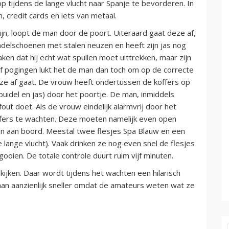
 tijdens de lange vlucht naar Spanje te bevorderen. In
, credit cards en iets van metaal.
, loopt de man door de poort. Uiteraard gaat deze af,
ndelschoenen met stalen neuzen en heeft zijn jas nog
ken dat hij echt wat spullen moet uittrekken, maar zijn
vijf pogingen lukt het de man dan toch om op de correcte
ze af gaat. De vrouw heeft ondertussen de koffers op
uidel en jas) door het poortje. De man, inmiddels
out doet. Als de vrouw eindelijk alarmvrij door het
ffers te wachten. Deze moeten namelijk even open
n aan boord. Meestal twee flesjes Spa Blauw en een
 lange vlucht). Vaak drinken ze nog even snel de flesjes
oien. De totale controle duurt ruim vijf minuten.
jken. Daar wordt tijdens het wachten een hilarisch
aan aanzienlijk sneller omdat de amateurs weten wat ze