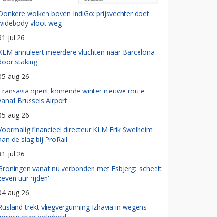
Donkere wolken boven IndiGo: prijsvechter doet
widebody-vloot weg
31 jul 26
KLM annuleert meerdere vluchten naar Barcelona
door staking
05 aug 26
Transavia opent komende winter nieuwe route
vanaf Brussels Airport
05 aug 26
Voormalig financieel directeur KLM Erik Swelheim
aan de slag bij ProRail
31 jul 26
Groningen vanaf nu verbonden met Esbjerg: 'scheelt
zeven uur rijden'
04 aug 26
Rusland trekt vliegvergunning Izhavia in wegens
zorgen over veiligheid