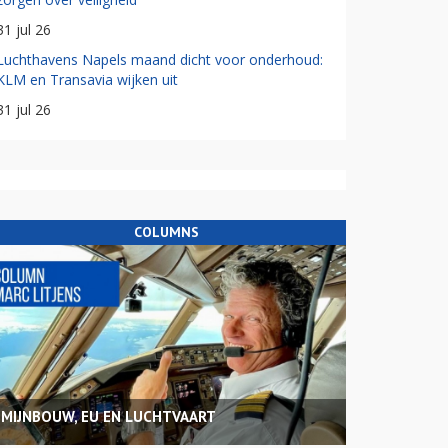
31 jul 26
Luchthavens Napels maand dicht voor onderhoud:
KLM en Transavia wijken uit
31 jul 26
COLUMNS
MIJNBOUW, EU EN LUCHTVAART