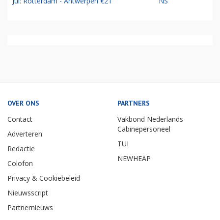
Jul: Rotterdam - Antwerpen €21
NS
OVER ONS
PARTNERS
Contact
Vakbond Nederlands
Cabinepersoneel
Adverteren
TUI
Redactie
NEWHEAP
Colofon
Privacy & Cookiebeleid
Nieuwsscript
Partnernieuws