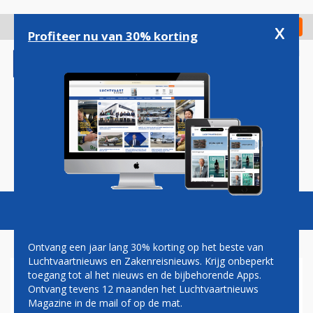
Overslaan
en
x
Digitaal Magazine
Registreer
Check in
naar
Profiteer nu van 30% korting
de
inhoud
gaan
Magazine
Podcasts
Vacatures
Toggl
naviga
Ontvang een jaar lang 30% korting op het beste van
Luchtvaartnieuws en Zakenreisnieuws. Krijg onbeperkt
toegang tot al het nieuws en de bijbehorende Apps.
PROF. DR. HUGO ROOS:
Ontvang tevens 12 maanden het Luchtvaartnieuws
VLIEGEN BOVEN 'CONFLICT
Magazine in de mail of op de mat.