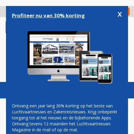
Overslaan
en
x
Digitaal Magazine
Registreer
Check in
naar
Profiteer nu van 30% korting
de
inhoud
gaan
Magazine
Podcasts
Vacatures
Toggl
naviga
Ontvang een jaar lang 30% korting op het beste van
Luchtvaartnieuws en Zakenreisnieuws. Krijg onbeperkt
toegang tot al het nieuws en de bijbehorende Apps.
ROODKAPJE
Ontvang tevens 12 maanden het Luchtvaartnieuws
Magazine in de mail of op de mat.