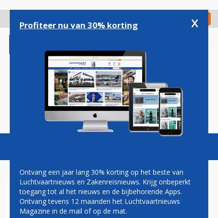
Overslaan
en
x
Digitaal Magazine
Registreer
Check in
naar
Profiteer nu van 30% korting
de
inhoud
gaan
Magazine
Podcasts
Vacatures
Toggl
naviga
Ontvang een jaar lang 30% korting op het beste van
Luchtvaartnieuws en Zakenreisnieuws. Krijg onbeperkt
toegang tot al het nieuws en de bijbehorende Apps.
WALTER SCHUT: BUSHOKJE
Ontvang tevens 12 maanden het Luchtvaartnieuws
Magazine in de mail of op de mat.