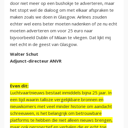
door niet meer op een bushokje te adverteren, maar
het stopt wel de dialoog om met elkaar afspraken te
maken zoals we doen in Glasgow. Airlines zouden
echter wel eens beter moeten nadenken of ze nu echt
moeten adverteren om voor 25 euro naar
bijvoorbeeld Dublin of Milaan te vliegen. Dat lijkt mij
niet echt in de geest van Glasgow.
Walter Schut
Adjunct-directeur ANVR
Even dit:
Luchtvaartnieuws bestaat inmiddels bijna 25 jaar. In
een tijd waarin talloze vergelijkbare bronnen en
nieuwkomers met veel minder historie om aandacht
schreeuwen, is het belangrijk om betrouwbare
platforms te hebben die niet alleen nieuws brengen,
maar ook perspectief en verhalen die er echt toe