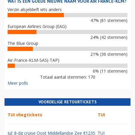
WAT IS EEN GOEDE NIEUWE NAAM VOOR AIR FRANCE-KLM?
Verzin alsjeblieft iets anders
47% (81 stemmen)
European Airlines Group (EAG)
24% (42 stemmen)
The Blue Group
21% (36 stemmen)
Air-France-KLM-SAS(-TAP)
6% (11 stemmen)
Totaal aantal stemmen: 170
Meer polls
VOORDELIGE RETOURTICKETS
TUI vliegtickets
TUI
Jul: 8-dg cruise Oost Middellandse Zee €1235
TUI