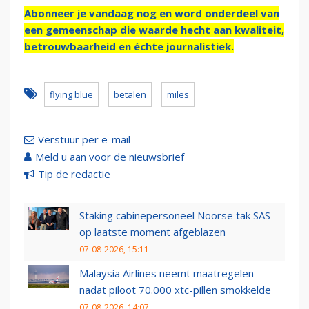
Abonneer je vandaag nog en word onderdeel van
een gemeenschap die waarde hecht aan kwaliteit,
betrouwbaarheid en échte journalistiek.
flying blue
betalen
miles
Verstuur per e-mail
Meld u aan voor de nieuwsbrief
Tip de redactie
Staking cabinepersoneel Noorse tak SAS
op laatste moment afgeblazen
07-08-2026, 15:11
Malaysia Airlines neemt maatregelen
nadat piloot 70.000 xtc-pillen smokkelde
07-08-2026, 14:07