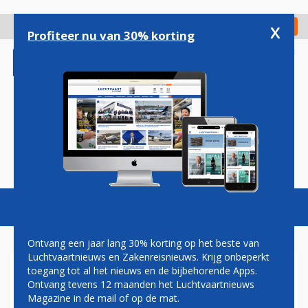
Overslaan
en
x
Digitaal Magazine
Registreer
Check in
naar
Profiteer nu van 30% korting
de
inhoud
gaan
Magazine
Podcasts
Vacatures
Toggl
naviga
Ontvang een jaar lang 30% korting op het beste van
Luchtvaartnieuws en Zakenreisnieuws. Krijg onbeperkt
toegang tot al het nieuws en de bijbehorende Apps.
FLYING BLUE LANCEERT
Ontvang tevens 12 maanden het Luchtvaartnieuws
ONLINE BETAALOPTIE FLYING
Magazine in de mail of op de mat.