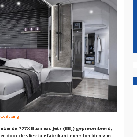
to: Boeing
ubai de 777X Business Jets (BBJ) gepresenteerd,
n er door de vliegtuigfabrikant meer beelden van