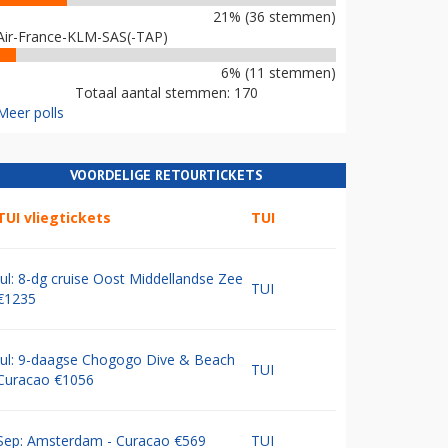
21% (36 stemmen)
Air-France-KLM-SAS(-TAP)
6% (11 stemmen)
Totaal aantal stemmen: 170
Meer polls
VOORDELIGE RETOURTICKETS
TUI vliegtickets
TUI
Jul: 8-dg cruise Oost Middellandse Zee
TUI
€1235
Jul: 9-daagse Chogogo Dive & Beach
TUI
Curacao €1056
Sep: Amsterdam - Curacao €569
TUI