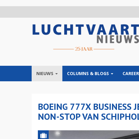
Overslaan
en
naar
de
inhoud
gaan
NIEUWS
COLUMNS & BLOGS
CAREER
BOEING 777X BUSINESS J
NON-STOP VAN SCHIPHO