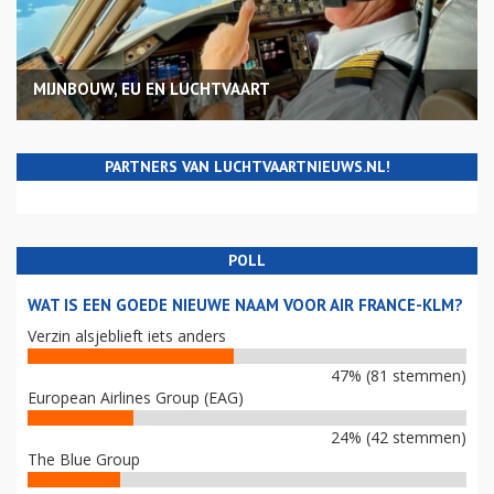
MIJNBOUW, EU EN LUCHTVAART
PARTNERS VAN LUCHTVAARTNIEUWS.NL!
POLL
WAT IS EEN GOEDE NIEUWE NAAM VOOR AIR FRANCE-KLM?
Verzin alsjeblieft iets anders
47% (81 stemmen)
European Airlines Group (EAG)
24% (42 stemmen)
The Blue Group