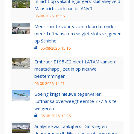
In jacht op vakantiegangers sluit vliegveld
Maastricht zich aan bij ANVR
06-08-2026, 15:56
Meer ruimte voor vracht doordat onder
meer Lufthansa en easyJet slots vrijgeven
op Schiphol
06-08-2026, 15:16
Embraer E195-E2 biedt LATAM kansen:
maatschappij zet in op nieuwe
bestemmingen
06-08-2026, 14:27
Boeing krijgt nieuwe tegenvaller:
Lufthansa overweegt eerste 777-9’s te
weigeren
06-08-2026, 13:36
Analyse kwartaalcijfers: Dat vliegen
duurder wordt, lijkt geen probleem voor