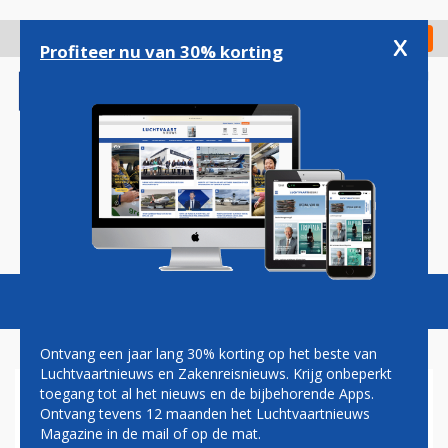
Overslaan
en
x
Digitaal Magazine
Registreer
Check in
naar
Profiteer nu van 30% korting
de
inhoud
gaan
Magazine
Podcasts
Vacatures
Toggl
naviga
Ontvang een jaar lang 30% korting op het beste van
Luchtvaartnieuws en Zakenreisnieuws. Krijg onbeperkt
toegang tot al het nieuws en de bijbehorende Apps.
GULFSTREAM GIV ZAKENJET
Ontvang tevens 12 maanden het Luchtvaartnieuws
VLOOG KWART EEUW
Magazine in de mail of op de mat.