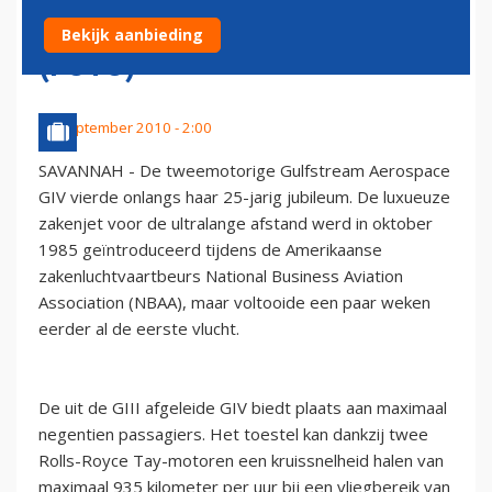
GELEDEN VOOR HET EERST
Bekijk aanbieding
(FOTO)
25 september 2010 - 2:00
SAVANNAH - De tweemotorige Gulfstream Aerospace
GIV vierde onlangs haar 25-jarig jubileum. De luxueuze
zakenjet voor de ultralange afstand werd in oktober
1985 geïntroduceerd tijdens de Amerikaanse
zakenluchtvaartbeurs National Business Aviation
Association (NBAA), maar voltooide een paar weken
eerder al de eerste vlucht.
De uit de GIII afgeleide GIV biedt plaats aan maximaal
negentien passagiers. Het toestel kan dankzij twee
Rolls-Royce Tay-motoren een kruissnelheid halen van
maximaal 935 kilometer per uur bij een vliegbereik van