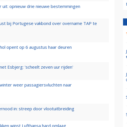
er uit: opnieuw drie nieuwe bestemmingen
rust bij Portugese vakbond over overname TAP te
hol opent op 6 augustus haar deuren
t Esbjerg: 'scheelt zeven uur rijden'
 winter weer passagiersvluchten naar
ernood in: streep door vlootuitbreiding
ukken winst Lufthansa hard omlaag