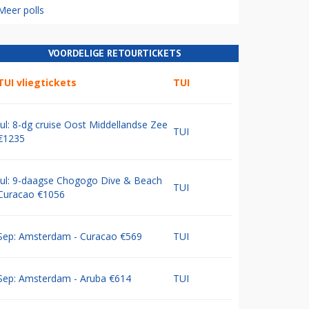
Meer polls
VOORDELIGE RETOURTICKETS
TUI vliegtickets
TUI
Jul: 8-dg cruise Oost Middellandse Zee
TUI
€1235
Jul: 9-daagse Chogogo Dive & Beach
TUI
Curacao €1056
Sep: Amsterdam - Curacao €569
TUI
Sep: Amsterdam - Aruba €614
TUI