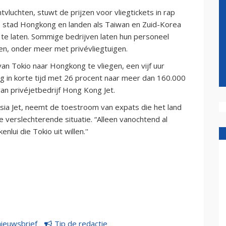
luchten, stuwt de prijzen voor vliegtickets in rap
e stad Hongkong en landen als Taiwan en Zuid-Korea
te laten. Sommige bedrijven laten hun personeel
en, onder meer met privévliegtuigen.
n Tokio naar Hongkong te vliegen, een vijf uur
eeg in korte tijd met 26 procent naar meer dan 160.000
 van privéjetbedrijf Hong Kong Jet.
sia Jet, neemt de toestroom van expats die het land
 verslechterende situatie. “Alleen vanochtend al
ui die Tokio uit willen.''
nieuwsbrief
Tip de redactie