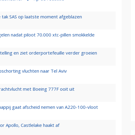
 tak SAS op laatste moment afgeblazen
elen nadat piloot 70.000 xtc-pillen smokkelde
elling en ziet orderportefeuille verder groeien
chorting vluchten naar Tel Aviv
vrachtvlucht met Boeing 777F ooit uit
happij gaat afscheid nemen van A220-100-vloot
 Apollo, Castlelake haakt af