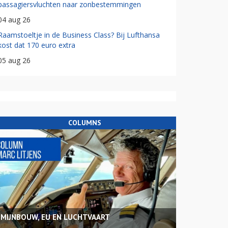
passagiersvluchten naar zonbestemmingen
04 aug 26
Raamstoeltje in de Business Class? Bij Lufthansa
kost dat 170 euro extra
05 aug 26
COLUMNS
MIJNBOUW, EU EN LUCHTVAART