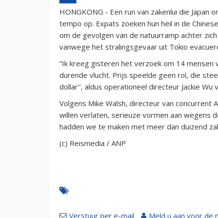
HONGKONG - Een run van zakenlui die Japan ontv
tempo op. Expats zoeken hun heil in de Chines
om de gevolgen van de natuurramp achter zich 
vanwege het stralingsgevaar uit Tokio evacuer
“Ik kreeg gisteren het verzoek om 14 mensen va
durende vlucht. Prijs speelde geen rol, die st
dollar'', aldus operationeel directeur Jackie Wu
Volgens Mike Walsh, directeur van concurrent A
willen verlaten, serieuze vormen aan wegens de
hadden we te maken met meer dan duizend zakenl
(c) Reismedia / ANP
Verstuur per e-mail
Meld u aan voor de 