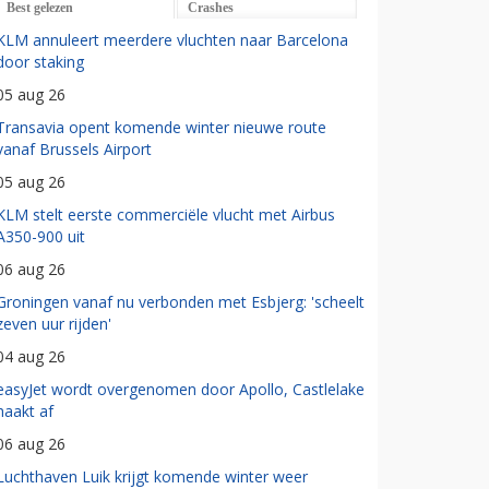
Best gelezen
Crashes
KLM annuleert meerdere vluchten naar Barcelona
door staking
05 aug 26
Transavia opent komende winter nieuwe route
vanaf Brussels Airport
05 aug 26
KLM stelt eerste commerciële vlucht met Airbus
A350-900 uit
06 aug 26
Groningen vanaf nu verbonden met Esbjerg: 'scheelt
zeven uur rijden'
04 aug 26
easyJet wordt overgenomen door Apollo, Castlelake
haakt af
06 aug 26
Luchthaven Luik krijgt komende winter weer