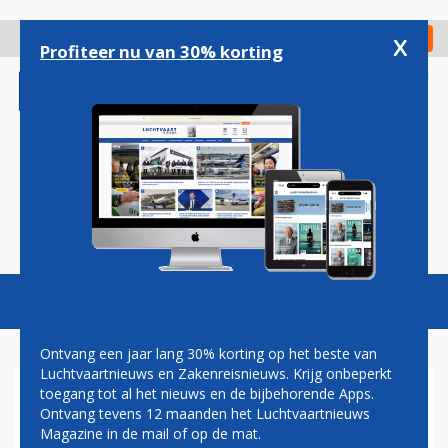
Overslaan
en
x
Digitaal Magazine
Registreer
Check in
naar
Profiteer nu van 30% korting
de
inhoud
gaan
Magazine
Podcasts
Vacatures
Toggl
naviga
Ontvang een jaar lang 30% korting op het beste van
Luchtvaartnieuws en Zakenreisnieuws. Krijg onbeperkt
toegang tot al het nieuws en de bijbehorende Apps.
RUIMTEVAART
Ontvang tevens 12 maanden het Luchtvaartnieuws
Magazine in de mail of op de mat.