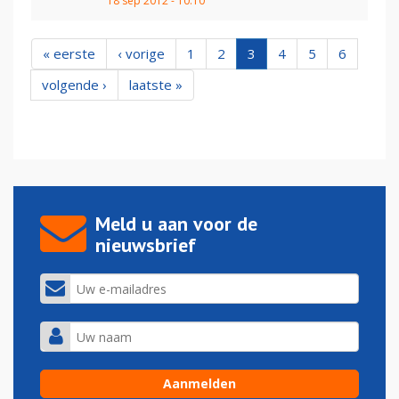
18 sep 2012 - 10:10
« eerste
‹ vorige
1
2
3
4
5
6
volgende ›
laatste »
Meld u aan voor de
nieuwsbrief