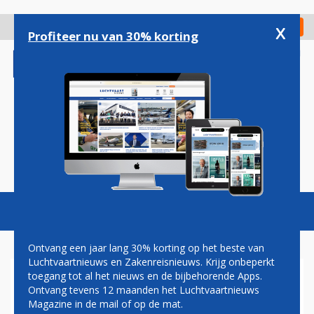
Overslaan
en
x
Digitaal Magazine
Registreer
Check in
naar
Profiteer nu van 30% korting
de
inhoud
gaan
Magazine
Podcasts
Vacatures
Toggl
naviga
Ontvang een jaar lang 30% korting op het beste van
Luchtvaartnieuws en Zakenreisnieuws. Krijg onbeperkt
toegang tot al het nieuws en de bijbehorende Apps.
EUROPESE
Ontvang tevens 12 maanden het Luchtvaartnieuws
NAVIGATIESATELLIETEN DE
Magazine in de mail of op de mat.