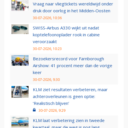
Vraag naar vliegtickets wereldwijd onder
druk door oorlog in het Midden-Oosten
30-07-2026, 10:36
SWISS-Airbus A330 wijkt uit nadat
koptelefoonoplader rook in cabine
veroorzaakt
30-07-2026, 10:23
Bezoekersrecord voor Farnborough
Airshow: 41 procent meer dan de vorige
keer
30-07-2026, 9:30
KLM ziet resultaten verbeteren, maar
achteroverleunen is geen optie:
‘Realistisch blijven’
30-07-2026, 9:29
KLM laat verbetering zien in tweede
kwartaal, maar de weg is nog lang