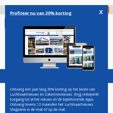
Overslaan
en
x
Digitaal Magazine
Registreer
Check in
naar
Profiteer nu van 30% korting
de
inhoud
gaan
Magazine
Podcasts
Vacatures
Toggl
naviga
Ontvang een jaar lang 30% korting op het beste van
Luchtvaartnieuws en Zakenreisnieuws. Krijg onbeperkt
toegang tot al het nieuws en de bijbehorende Apps.
ONTKOPPELING
Ontvang tevens 12 maanden het Luchtvaartnieuws
RUIMTEVRACHTSCHIP
Magazine in de mail of op de mat.