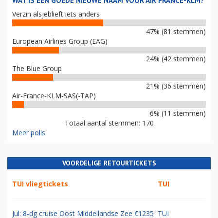
WAT IS EEN GOEDE NIEUWE NAAM VOOR AIR FRANCE-KLM?
Verzin alsjeblieft iets anders
47% (81 stemmen)
European Airlines Group (EAG)
24% (42 stemmen)
The Blue Group
21% (36 stemmen)
Air-France-KLM-SAS(-TAP)
6% (11 stemmen)
Totaal aantal stemmen: 170
Meer polls
VOORDELIGE RETOURTICKETS
TUI vliegtickets
TUI
Jul: 8-dg cruise Oost Middellandse Zee €1235
TUI