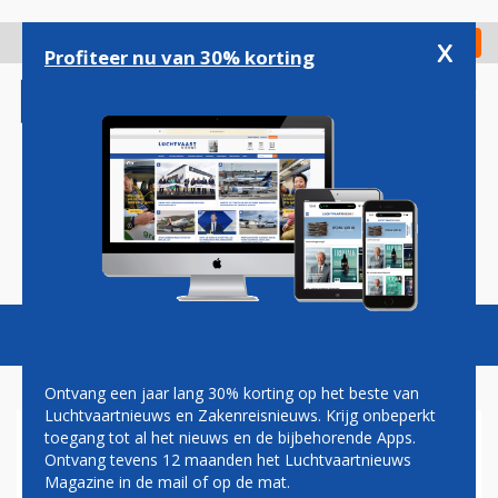
Overslaan
en
x
Digitaal Magazine
Registreer
Check in
naar
Profiteer nu van 30% korting
de
inhoud
gaan
Magazine
Podcasts
Vacatures
Toggl
naviga
Ontvang een jaar lang 30% korting op het beste van
Luchtvaartnieuws en Zakenreisnieuws. Krijg onbeperkt
toegang tot al het nieuws en de bijbehorende Apps.
AIRBUS A330NEO
Ontvang tevens 12 maanden het Luchtvaartnieuws
DONDERDAG VOOR HET
Magazine in de mail of op de mat.