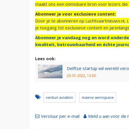
maakt ons een onmisbare bron voor lezers die g
Abonneer je voor exclusieve content:
Door je te abonneren op Luchtvaartnieuws.nl, 
je toegang tot exclusieve content en jarenlang
Abonneer je vandaag nog en word onderde
kwaliteit, betrouwbaarheid en échte journa
Lees ook:
Delftse startup wil wereld ver
20-01-2022, 13:00
venturi aviation
maeve aerospace
Verstuur per e-mail
Meld u aan voor de 