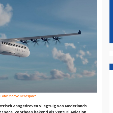
 Foto: Maeve Aerospace
ektrisch aangedreven vliegtuig van Nederlands
rospace, voorheen bekend als Venturi Aviation,