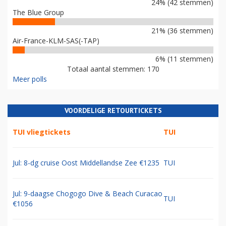
24% (42 stemmen)
The Blue Group
21% (36 stemmen)
Air-France-KLM-SAS(-TAP)
6% (11 stemmen)
Totaal aantal stemmen: 170
Meer polls
VOORDELIGE RETOURTICKETS
TUI vliegtickets
TUI
Jul: 8-dg cruise Oost Middellandse Zee €1235
TUI
Jul: 9-daagse Chogogo Dive & Beach Curacao
TUI
€1056