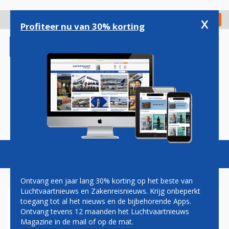
Overslaan
en
x
Digitaal Magazine
Registreer
Check in
naar
Profiteer nu van 30% korting
de
inhoud
gaan
Magazine
Podcasts
Vacatures
Toggl
naviga
Ontvang een jaar lang 30% korting op het beste van
Luchtvaartnieuws en Zakenreisnieuws. Krijg onbeperkt
toegang tot al het nieuws en de bijbehorende Apps.
STARWOORD HOTELS IN
Ontvang tevens 12 maanden het Luchtvaartnieuws
FLORIDA WEER HEROPEND NA
Magazine in de mail of op de mat.