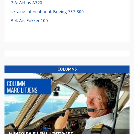
PIA: Airbus A320
Ukraine International: Boeing 737-800
Bek Air: Fokker 100
COLUMNS
MIJNBOUW, EU EN LUCHTVAART