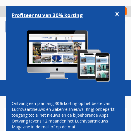
Overslaan
en
x
Digitaal Magazine
Registreer
Check in
naar
Profiteer nu van 30% korting
de
inhoud
gaan
Magazine
Podcasts
Vacatures
Toggl
naviga
Ontvang een jaar lang 30% korting op het beste van
Luchtvaartnieuws en Zakenreisnieuws. Krijg onbeperkt
toegang tot al het nieuws en de bijbehorende Apps.
AIR CANADA STOPT MET
Ontvang tevens 12 maanden het Luchtvaartnieuws
COMMISSIEBETALINGEN
Magazine in de mail of op de mat.