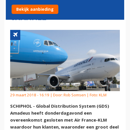
AMADEUS OVER PRIVATE
Bekijk aanbieding
CHANNEL
29 maart 2018 - 16:19 | Door:
Rob Somsen
| Foto: KLM
SCHIPHOL - Global Distribution System (GDS)
Amadeus heeft donderdagavond een
overeenkomst gesloten met Air France-KLM
waardoor hun klanten, waaronder een groot deel