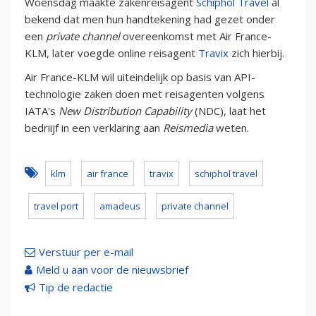
Woensdag maakte zakenreisagent
Schiphol Travel
al
bekend dat men hun handtekening had gezet onder
een
private channel
overeenkomst met Air France-
KLM, later voegde online reisagent
Travix
zich hierbij.
Air France-KLM wil uiteindelijk op basis van API-
technologie zaken doen met reisagenten volgens
IATA's
New Distribution Capability
(NDC), laat het
bedriijf in een verklaring aan
Reismedia
weten.
klm
air france
travix
schiphol travel
travel port
amadeus
private channel
Verstuur per e-mail
Meld u aan voor de nieuwsbrief
Tip de redactie