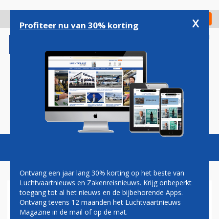
Overslaan
en
x
Digitaal Magazine
Registreer
Check in
naar
Profiteer nu van 30% korting
de
inhoud
gaan
Magazine
Podcasts
Vacatures
Toggl
naviga
Ontvang een jaar lang 30% korting op het beste van
Luchtvaartnieuws en Zakenreisnieuws. Krijg onbeperkt
toegang tot al het nieuws en de bijbehorende Apps.
AIR FRANCE-KLM SLUIT OP
Ontvang tevens 12 maanden het Luchtvaartnieuws
VALREEP DEAL MET
Magazine in de mail of op de mat.