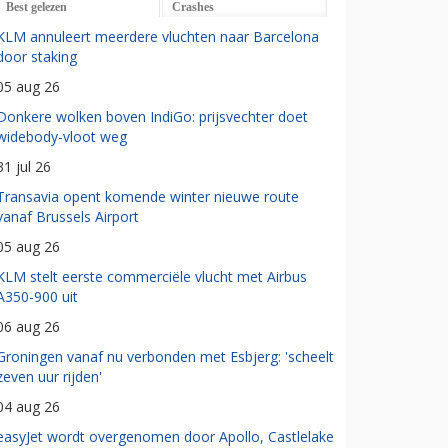
Best gelezen
Crashes
KLM annuleert meerdere vluchten naar Barcelona
door staking
05 aug 26
Donkere wolken boven IndiGo: prijsvechter doet
widebody-vloot weg
31 jul 26
Transavia opent komende winter nieuwe route
vanaf Brussels Airport
05 aug 26
KLM stelt eerste commerciële vlucht met Airbus
A350-900 uit
06 aug 26
Groningen vanaf nu verbonden met Esbjerg: 'scheelt
zeven uur rijden'
04 aug 26
easyJet wordt overgenomen door Apollo, Castlelake