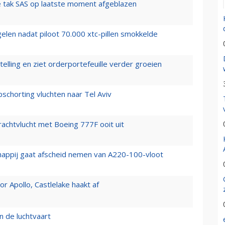
 tak SAS op laatste moment afgeblazen
elen nadat piloot 70.000 xtc-pillen smokkelde
elling en ziet orderportefeuille verder groeien
chorting vluchten naar Tel Aviv
vrachtvlucht met Boeing 777F ooit uit
happij gaat afscheid nemen van A220-100-vloot
 Apollo, Castlelake haakt af
n de luchtvaart