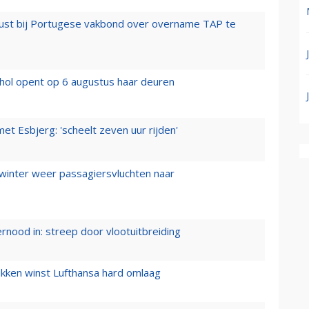
rust bij Portugese vakbond over overname TAP te
hol opent op 6 augustus haar deuren
t Esbjerg: 'scheelt zeven uur rijden'
 winter weer passagiersvluchten naar
ernood in: streep door vlootuitbreiding
ukken winst Lufthansa hard omlaag