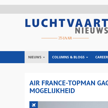
Overslaan
en
naar
de
inhoud
gaan
NIEUWS
COLUMNS & BLOGS
CAREER
AIR FRANCE-TOPMAN GA
MOGELIJKHEID