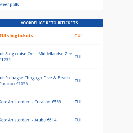
Meer polls
VOORDELIGE RETOURTICKETS
TUI vliegtickets
TUI
Jul: 8-dg cruise Oost Middellandse Zee
TUI
€1235
Jul: 9-daagse Chogogo Dive & Beach
TUI
Curacao €1056
Sep: Amsterdam - Curacao €569
TUI
Sep: Amsterdam - Aruba €614
TUI