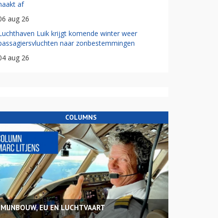
haakt af
06 aug 26
Luchthaven Luik krijgt komende winter weer
passagiersvluchten naar zonbestemmingen
04 aug 26
COLUMNS
MIJNBOUW, EU EN LUCHTVAART