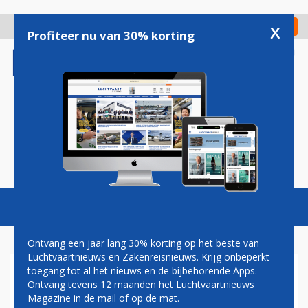
Overslaan
en
x
Digitaal Magazine
Registreer
Check in
naar
Profiteer nu van 30% korting
de
inhoud
gaan
Magazine
Podcasts
Vacatures
Toggl
naviga
Ontvang een jaar lang 30% korting op het beste van
Luchtvaartnieuws en Zakenreisnieuws. Krijg onbeperkt
toegang tot al het nieuws en de bijbehorende Apps.
AIR TRANSAT VOOR HET
Ontvang tevens 12 maanden het Luchtvaartnieuws
EERST GELAND OP CURAÇAO
Magazine in de mail of op de mat.