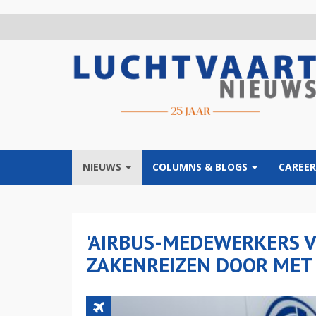
Overslaan
en
naar
de
inhoud
gaan
NIEUWS
COLUMNS & BLOGS
CAREER
'AIRBUS-MEDEWERKERS 
ZAKENREIZEN DOOR MET 