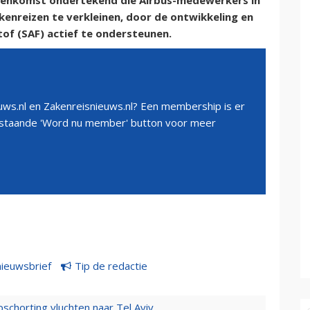
reenkomst ondertekend die Airbus-medewerkers in
kenreizen te verkleinen, door de ontwikkeling en
of (SAF) actief te ondersteunen.
ws.nl en Zakenreisnieuws.nl? Een membership is er
erstaande 'Word nu member' button voor meer
nieuwsbrief
Tip de redactie
chorting vluchten naar Tel Aviv