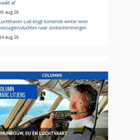
haakt af
06 aug 26
Luchthaven Luik krijgt komende winter weer
passagiersvluchten naar zonbestemmingen
04 aug 26
COLUMNS
MIJNBOUW, EU EN LUCHTVAART