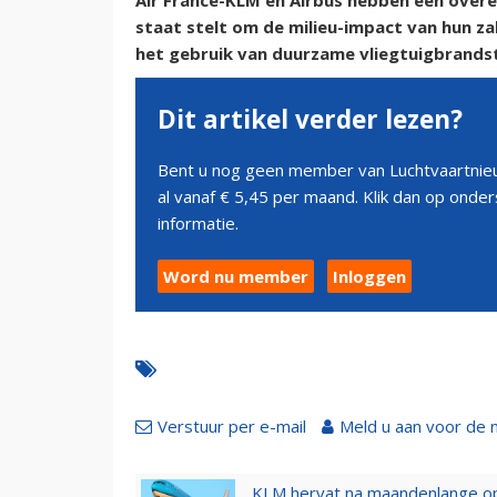
Air France-KLM en Airbus hebben een ove
staat stelt om de milieu-impact van hun za
het gebruik van duurzame vliegtuigbrandst
Dit artikel verder lezen?
Bent u nog geen member van Luchtvaartnieu
al vanaf € 5,45 per maand. Klik dan op ond
informatie.
Word nu member
Inloggen
Verstuur per e-mail
Meld u aan voor de 
KLM hervat na maandenlange ops