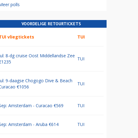
Meer polls
VOORDELIGE RETOURTICKETS
TUI vliegtickets
TUI
Jul: 8-dg cruise Oost Middellandse Zee
TUI
€1235
Jul: 9-daagse Chogogo Dive & Beach
TUI
Curacao €1056
Sep: Amsterdam - Curacao €569
TUI
Sep: Amsterdam - Aruba €614
TUI