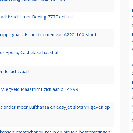
vrachtvlucht met Boeing 777F ooit uit
happij gaat afscheid nemen van A220-100-vloot
 Apollo, Castlelake haakt af
n de luchtvaart
t vliegveld Maastricht zich aan bij ANVR
t onder meer Lufthansa en easyJet slots vrijgeven op
ansen: maatschappij zet in op nieuwe bestemmingen