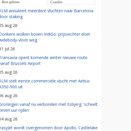
Best gelezen
Crashes
KLM annuleert meerdere vluchten naar Barcelona
door staking
05 aug 26
Donkere wolken boven IndiGo: prijsvechter doet
widebody-vloot weg
31 jul 26
Transavia opent komende winter nieuwe route
vanaf Brussels Airport
05 aug 26
KLM stelt eerste commerciële vlucht met Airbus
A350-900 uit
06 aug 26
Groningen vanaf nu verbonden met Esbjerg: 'scheelt
zeven uur rijden'
04 aug 26
easyJet wordt overgenomen door Apollo, Castlelake