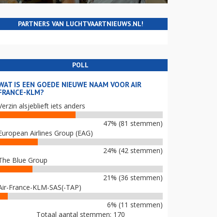
PARTNERS VAN LUCHTVAARTNIEUWS.NL!
POLL
WAT IS EEN GOEDE NIEUWE NAAM VOOR AIR
FRANCE-KLM?
Verzin alsjeblieft iets anders
47% (81 stemmen)
European Airlines Group (EAG)
24% (42 stemmen)
The Blue Group
21% (36 stemmen)
Air-France-KLM-SAS(-TAP)
6% (11 stemmen)
Totaal aantal stemmen: 170