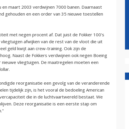
 nu en maart 2003 verdwijnen 7000 banen. Daarnaast
ond gehouden en een order van 35 nieuwe toestellen
teit met negen procent af. Dat juist de Fokker 100's
 vliegtuigen afwijken van de rest van de vloot die uit
el geld kwijt aan crew-training. Ook zijn de
f hoog. Naast de Fokkers verdwijnen ook negen Boeing
r nieuwe vliegtuigen. De maatregelen moeten een
llar.
kondigde reorganisatie een gevolg van de veranderende
n tijdelijk zijn, is het vooral de bedoeling American
overcapaciteit die in de luchtvaartwereld bestaat. We
blijven. Deze reorganisatie is een eerste stap om
."