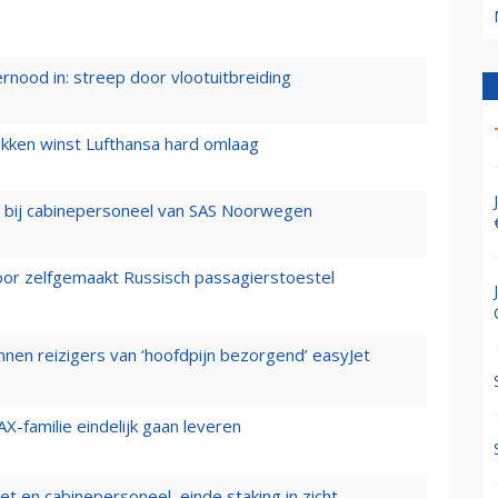
ernood in: streep door vlootuitbreiding
ukken winst Lufthansa hard omlaag
 bij cabinepersoneel van SAS Noorwegen
voor zelfgemaakt Russisch passagierstoestel
nen reizigers van ‘hoofdpijn bezorgend’ easyJet
X-familie eindelijk gaan leveren
t en cabinepersoneel, einde staking in zicht