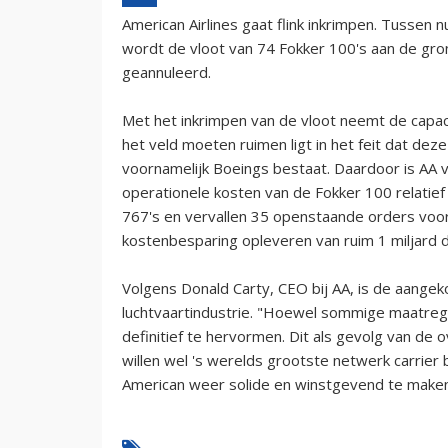
American Airlines gaat flink inkrimpen. Tussen
wordt de vloot van 74 Fokker 100's aan de gr
geannuleerd.
Met het inkrimpen van de vloot neemt de capaci
het veld moeten ruimen ligt in het feit dat deze
voornamelijk Boeings bestaat. Daardoor is AA ve
operationele kosten van de Fokker 100 relatie
767's en vervallen 35 openstaande orders voo
kostenbesparing opleveren van ruim 1 miljard do
Volgens Donald Carty, CEO bij AA, is de aange
luchtvaartindustrie. "Hoewel sommige maatregele
definitief te hervormen. Dit als gevolg van de 
willen wel 's werelds grootste netwerk carrier 
American weer solide en winstgevend te maken