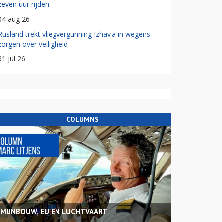
zeven uur rijden'
04 aug 26
Rusland trekt vliegvergunning Izhavia in wegens
zorgen over veiligheid
31 jul 26
COLUMNS
MIJNBOUW, EU EN LUCHTVAART