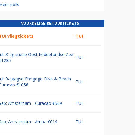
Meer polls
VOORDELIGE RETOURTICKETS
TUI vliegtickets
TUI
Jul: 8-dg cruise Oost Middellandse Zee
TUI
€1235
Jul: 9-daagse Chogogo Dive & Beach
TUI
Curacao €1056
Sep: Amsterdam - Curacao €569
TUI
Sep: Amsterdam - Aruba €614
TUI