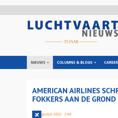
Overslaan
en
naar
de
inhoud
gaan
NIEUWS
COLUMNS & BLOGS
CAREER
AMERICAN AIRLINES SCH
FOKKERS AAN DE GROND
13 augustus 2002 - 2:00