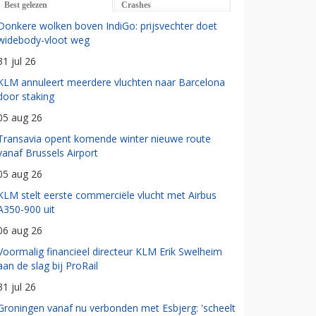
Best gelezen
Crashes
Donkere wolken boven IndiGo: prijsvechter doet
widebody-vloot weg
31 jul 26
KLM annuleert meerdere vluchten naar Barcelona
door staking
05 aug 26
Transavia opent komende winter nieuwe route
vanaf Brussels Airport
05 aug 26
KLM stelt eerste commerciële vlucht met Airbus
A350-900 uit
06 aug 26
Voormalig financieel directeur KLM Erik Swelheim
aan de slag bij ProRail
31 jul 26
Groningen vanaf nu verbonden met Esbjerg: 'scheelt