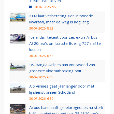
‘Realistisch blijven’
30-07-2026, 9:29
KLM laat verbetering zien in tweede
kwartaal, maar de weg is nog lang
30-07-2026, 8:22
Icelandair tekent voor zes extra Airbus
A320neo's om laatste Boeing 757's af te
lossen
30-07-2026, 6:52
US-Bangla Airlines aan vooravond van
grootste vlootuitbreiding ooit
30-07-2026, 6:45
AIS Airlines gaat jaar langer door met
lijndienst binnen Schotland
30-07-2026, 6:30
Airbus handhaaft groeiprognoses na sterk
halfjaar: eind volgend jaar 75 A320neo’s