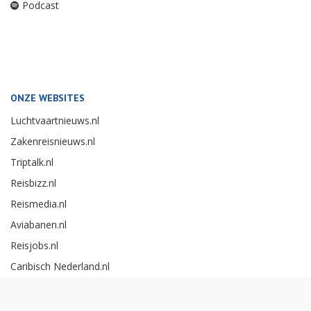
Podcast
ONZE WEBSITES
Luchtvaartnieuws.nl
Zakenreisnieuws.nl
Triptalk.nl
Reisbizz.nl
Reismedia.nl
Aviabanen.nl
Reisjobs.nl
Caribisch Nederland.nl
Careerexperience.nl
Zakenreisawards.nl