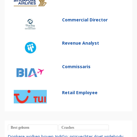
Commercial Director
Revenue Analyst
Commissaris
Retail Employee
Best gelezen
Crashes
Donkere wolken boven IndiGo: prijsvechter doet widebody-