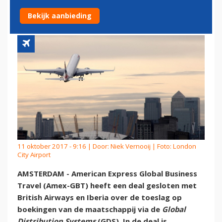
BRITISH AIRWAYS EN IBERIA
Bekijk aanbieding
11 oktober 2017 - 9:16 | Door:
Niek Vernooij
| Foto: London
City Airport
AMSTERDAM - American Express Global Business
Travel (Amex-GBT) heeft een deal gesloten met
British Airways en Iberia over de toeslag op
boekingen van de maatschappij via de
Global
Distribution Systems
(GDS). In de deal is