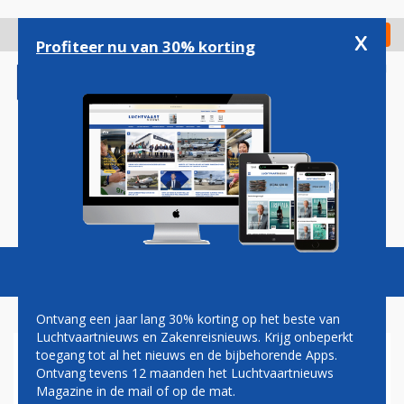
Overslaan
en
x
Digitaal Magazine
Registreer
Check in
naar
Profiteer nu van 30% korting
de
inhoud
gaan
Magazine
Podcasts
Vacatures
Toggl
naviga
Ontvang een jaar lang 30% korting op het beste van
Luchtvaartnieuws en Zakenreisnieuws. Krijg onbeperkt
toegang tot al het nieuws en de bijbehorende Apps.
AMERICAN EXPRESS GBT
Ontvang tevens 12 maanden het Luchtvaartnieuws
SLUIT NDC-DEAL MET
Magazine in de mail of op de mat.