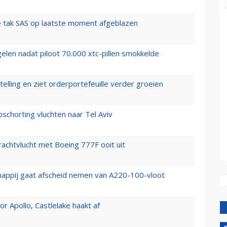
 tak SAS op laatste moment afgeblazen
elen nadat piloot 70.000 xtc-pillen smokkelde
elling en ziet orderportefeuille verder groeien
chorting vluchten naar Tel Aviv
vrachtvlucht met Boeing 777F ooit uit
happij gaat afscheid nemen van A220-100-vloot
 Apollo, Castlelake haakt af