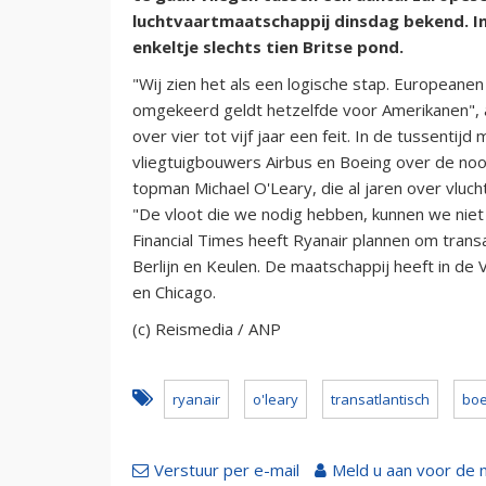
luchtvaartmaatschappij dinsdag bekend. In
enkeltje slechts tien Britse pond.
"Wij zien het als een logische stap. Europeane
omgekeerd geldt hetzelfde voor Amerikanen", al
over vier tot vijf jaar een feit. In de tussent
vliegtuigbouwers Airbus en Boeing over de nood
topman Michael O'Leary, die al jaren over vlucht
"De vloot die we nodig hebben, kunnen we niet i
Financial Times heeft Ryanair plannen om transa
Berlijn en Keulen. De maatschappij heeft in d
en Chicago.
(c) Reismedia / ANP
ryanair
o'leary
transatlantisch
boe
Verstuur per e-mail
Meld u aan voor de 