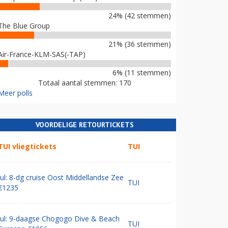
24% (42 stemmen)
The Blue Group
21% (36 stemmen)
Air-France-KLM-SAS(-TAP)
6% (11 stemmen)
Totaal aantal stemmen: 170
Meer polls
VOORDELIGE RETOURTICKETS
TUI vliegtickets
TUI
Jul: 8-dg cruise Oost Middellandse Zee
TUI
€1235
Jul: 9-daagse Chogogo Dive & Beach
TUI