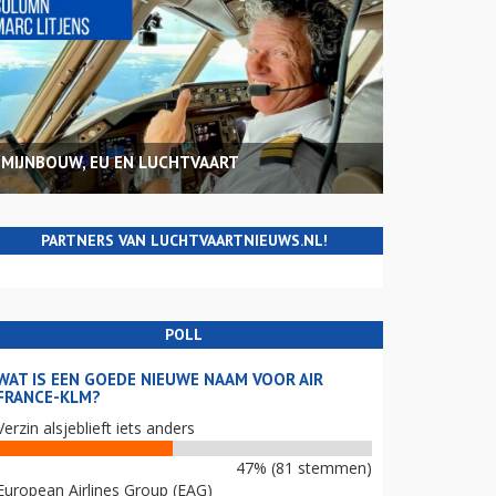
MIJNBOUW, EU EN LUCHTVAART
PARTNERS VAN LUCHTVAARTNIEUWS.NL!
POLL
WAT IS EEN GOEDE NIEUWE NAAM VOOR AIR
FRANCE-KLM?
Verzin alsjeblieft iets anders
47% (81 stemmen)
European Airlines Group (EAG)