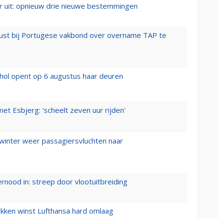
er uit: opnieuw drie nieuwe bestemmingen
rust bij Portugese vakbond over overname TAP te
hol opent op 6 augustus haar deuren
t Esbjerg: 'scheelt zeven uur rijden'
 winter weer passagiersvluchten naar
ernood in: streep door vlootuitbreiding
ukken winst Lufthansa hard omlaag