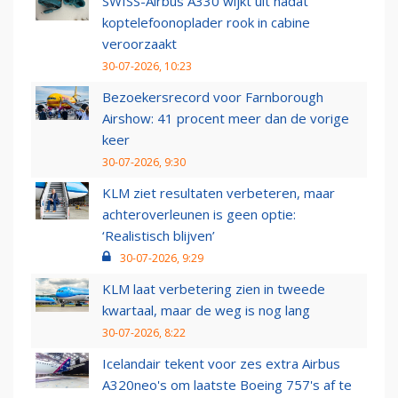
SWISS-Airbus A330 wijkt uit nadat
koptelefoonoplader rook in cabine
veroorzaakt
30-07-2026, 10:23
Bezoekersrecord voor Farnborough
Airshow: 41 procent meer dan de vorige
keer
30-07-2026, 9:30
KLM ziet resultaten verbeteren, maar
achteroverleunen is geen optie:
‘Realistisch blijven’
30-07-2026, 9:29
KLM laat verbetering zien in tweede
kwartaal, maar de weg is nog lang
30-07-2026, 8:22
Icelandair tekent voor zes extra Airbus
A320neo's om laatste Boeing 757's af te