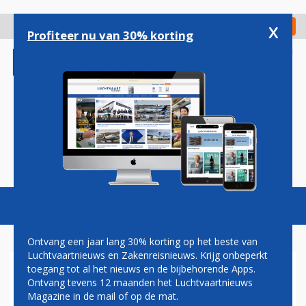
Overslaan
en
x
Digitaal Magazine
Registreer
Check in
naar
Profiteer nu van 30% korting
de
inhoud
gaan
Magazine
Podcasts
Vacatures
Toggl
naviga
Ontvang een jaar lang 30% korting op het beste van
Luchtvaartnieuws en Zakenreisnieuws. Krijg onbeperkt
toegang tot al het nieuws en de bijbehorende Apps.
AIRPORT WEEZE BELEEFT
Ontvang tevens 12 maanden het Luchtvaartnieuws
STERK EERSTE HALFJAAR EN
Magazine in de mail of op de mat.