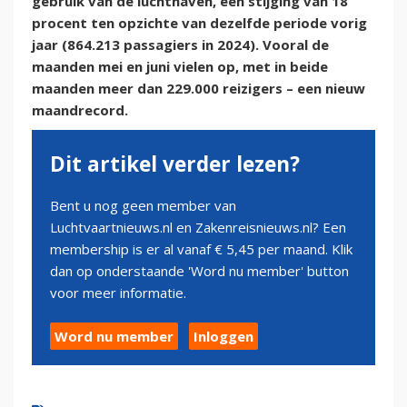
gebruik van de luchthaven, een stijging van 18
procent ten opzichte van dezelfde periode vorig
jaar (864.213 passagiers in 2024). Vooral de
maanden mei en juni vielen op, met in beide
maanden meer dan 229.000 reizigers – een nieuw
maandrecord.
Dit artikel verder lezen?
Bent u nog geen member van
Luchtvaartnieuws.nl en Zakenreisnieuws.nl? Een
membership is er al vanaf € 5,45 per maand. Klik
dan op onderstaande 'Word nu member' button
voor meer informatie.
Word nu member
Inloggen