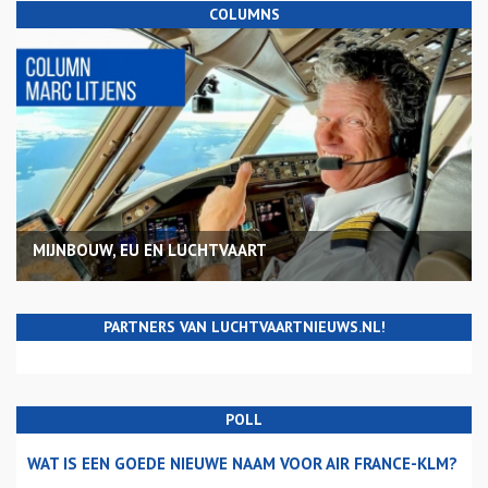
COLUMNS
MIJNBOUW, EU EN LUCHTVAART
PARTNERS VAN LUCHTVAARTNIEUWS.NL!
POLL
WAT IS EEN GOEDE NIEUWE NAAM VOOR AIR FRANCE-KLM?