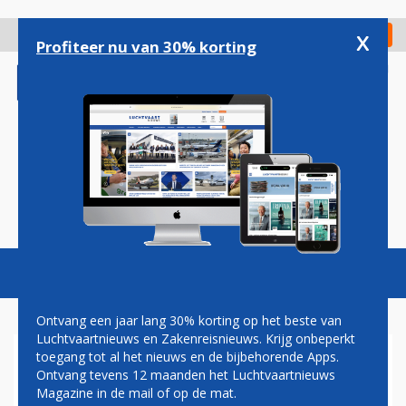
Overslaan
en
x
Digitaal Magazine
Registreer
Check in
naar
Profiteer nu van 30% korting
de
inhoud
gaan
Magazine
Podcasts
Vacatures
Toggl
naviga
Ontvang een jaar lang 30% korting op het beste van
Luchtvaartnieuws en Zakenreisnieuws. Krijg onbeperkt
toegang tot al het nieuws en de bijbehorende Apps.
DELTA VERSTEVIGT POSITIE
Ontvang tevens 12 maanden het Luchtvaartnieuws
IN NIGERIA MET NIEUWE
Magazine in de mail of op de mat.