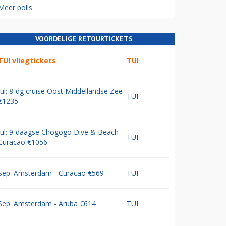
Meer polls
VOORDELIGE RETOURTICKETS
TUI vliegtickets
TUI
Jul: 8-dg cruise Oost Middellandse Zee
TUI
€1235
Jul: 9-daagse Chogogo Dive & Beach
TUI
Curacao €1056
Sep: Amsterdam - Curacao €569
TUI
Sep: Amsterdam - Aruba €614
TUI