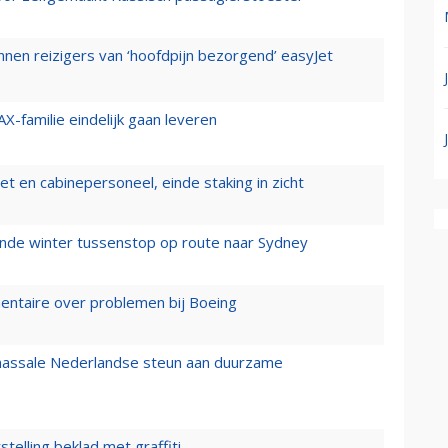
nen reizigers van ‘hoofdpijn bezorgend’ easyJet
X-familie eindelijk gaan leveren
t en cabinepersoneel, einde staking in zicht
mende winter tussenstop op route naar Sydney
mentaire over problemen bij Boeing
 massale Nederlandse steun aan duurzame
stelling beklad met graffiti