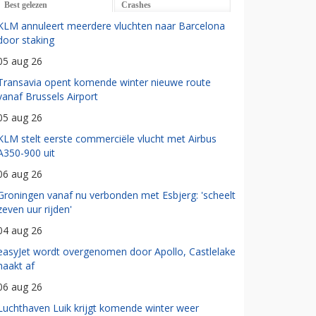
Best gelezen
Crashes
KLM annuleert meerdere vluchten naar Barcelona
door staking
05 aug 26
Transavia opent komende winter nieuwe route
vanaf Brussels Airport
05 aug 26
KLM stelt eerste commerciële vlucht met Airbus
A350-900 uit
06 aug 26
Groningen vanaf nu verbonden met Esbjerg: 'scheelt
zeven uur rijden'
04 aug 26
easyJet wordt overgenomen door Apollo, Castlelake
haakt af
06 aug 26
Luchthaven Luik krijgt komende winter weer