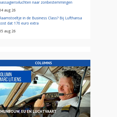
passagiersvluchten naar zonbestemmingen
04 aug 26
Raamstoeltje in de Business Class? Bij Lufthansa
kost dat 170 euro extra
05 aug 26
COLUMNS
MIJNBOUW, EU EN LUCHTVAART