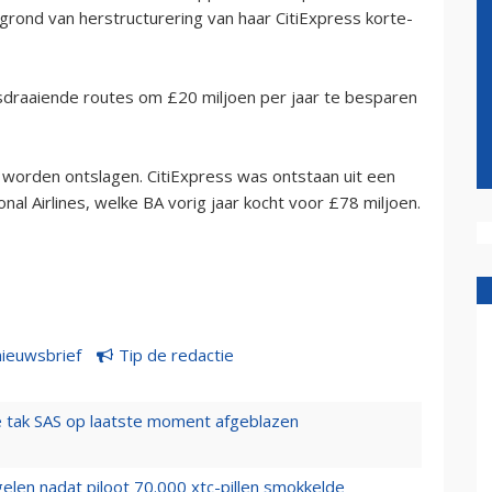
grond van herstructurering van haar CitiExpress korte-
sdraaiende routes om £20 miljoen per jaar te besparen
worden ontslagen. CitiExpress was ontstaan uit een
al Airlines, welke BA vorig jaar kocht voor £78 miljoen.
nieuwsbrief
Tip de redactie
 tak SAS op laatste moment afgeblazen
elen nadat piloot 70.000 xtc-pillen smokkelde