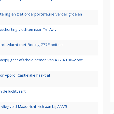
elling en ziet orderportefeuille verder groeien
chorting vluchten naar Tel Aviv
vrachtvlucht met Boeing 777F ooit uit
happij gaat afscheid nemen van A220-100-vloot
 Apollo, Castlelake haakt af
n de luchtvaart
t vliegveld Maastricht zich aan bij ANVR