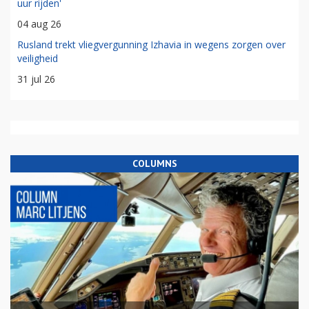
uur rijden'
04 aug 26
Rusland trekt vliegvergunning Izhavia in wegens zorgen over
veiligheid
31 jul 26
COLUMNS