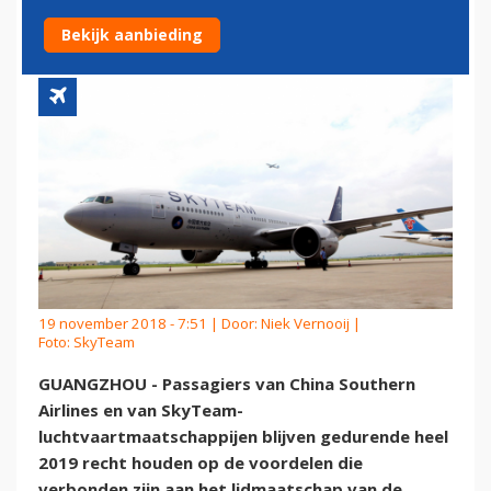
IN HEEL 2019
Bekijk aanbieding
19 november 2018 - 7:51 | Door:
Niek Vernooij
|
Foto: SkyTeam
GUANGZHOU - Passagiers van China Southern
Airlines en van SkyTeam-
luchtvaartmaatschappijen blijven gedurende heel
2019 recht houden op de voordelen die
verbonden zijn aan het lidmaatschap van de