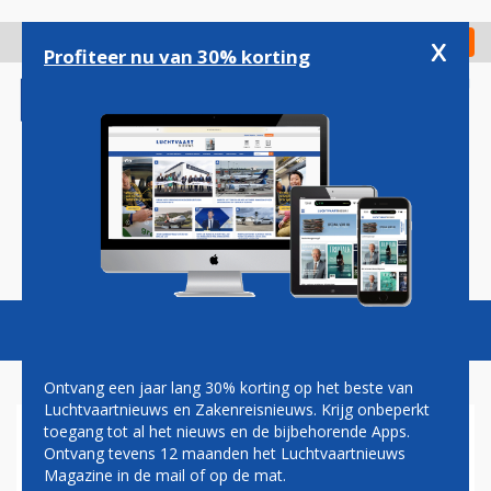
Overslaan
en
x
Digitaal Magazine
Registreer
Check in
naar
Profiteer nu van 30% korting
de
inhoud
gaan
Magazine
Podcasts
Vacatures
Toggl
naviga
Ontvang een jaar lang 30% korting op het beste van
Luchtvaartnieuws en Zakenreisnieuws. Krijg onbeperkt
toegang tot al het nieuws en de bijbehorende Apps.
CHINA SOUTHERN:
Ontvang tevens 12 maanden het Luchtvaartnieuws
SKYTEAM-VOORDELEN NOG
Magazine in de mail of op de mat.