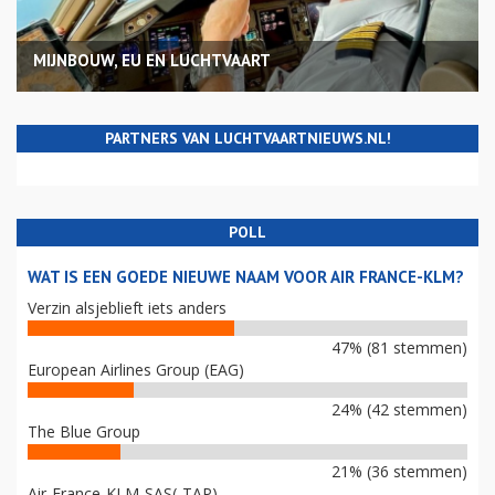
MIJNBOUW, EU EN LUCHTVAART
PARTNERS VAN LUCHTVAARTNIEUWS.NL!
POLL
WAT IS EEN GOEDE NIEUWE NAAM VOOR AIR FRANCE-KLM?
Verzin alsjeblieft iets anders
47% (81 stemmen)
European Airlines Group (EAG)
24% (42 stemmen)
The Blue Group
21% (36 stemmen)
Air-France-KLM-SAS(-TAP)