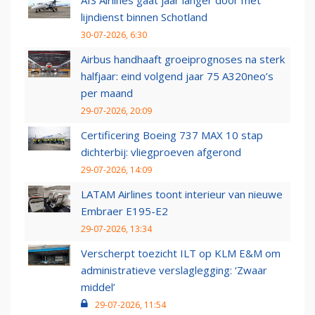
AIS Airlines gaat jaar langer door met
lijndienst binnen Schotland
30-07-2026, 6:30
Airbus handhaaft groeiprognoses na sterk
halfjaar: eind volgend jaar 75 A320neo’s
per maand
29-07-2026, 20:09
Certificering Boeing 737 MAX 10 stap
dichterbij: vliegproeven afgerond
29-07-2026, 14:09
LATAM Airlines toont interieur van nieuwe
Embraer E195-E2
29-07-2026, 13:34
Verscherpt toezicht ILT op KLM E&M om
administratieve verslaglegging: ‘Zwaar
middel’
29-07-2026, 11:54