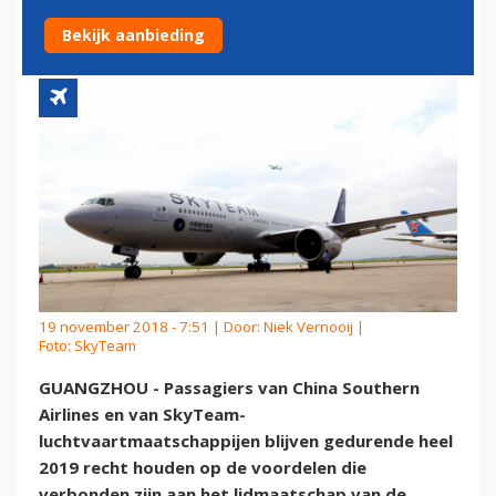
IN HEEL 2019
Bekijk aanbieding
19 november 2018 - 7:51 | Door:
Niek Vernooij
|
Foto: SkyTeam
GUANGZHOU - Passagiers van China Southern
Airlines en van SkyTeam-
luchtvaartmaatschappijen blijven gedurende heel
2019 recht houden op de voordelen die
verbonden zijn aan het lidmaatschap van de