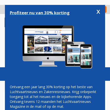
Overslaan
en
x
Digitaal Magazine
Registreer
Check in
naar
Profiteer nu van 30% korting
de
inhoud
gaan
Magazine
Podcasts
Vacatures
Toggl
naviga
Ontvang een jaar lang 30% korting op het beste van
Luchtvaartnieuws en Zakenreisnieuws. Krijg onbeperkt
toegang tot al het nieuws en de bijbehorende Apps.
CHINA SOUTHERN:
Ontvang tevens 12 maanden het Luchtvaartnieuws
SKYTEAM-VOORDELEN NOG
Magazine in de mail of op de mat.