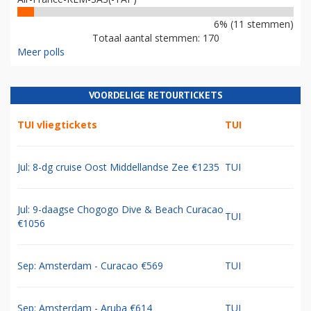
6% (11 stemmen)
Totaal aantal stemmen: 170
Meer polls
VOORDELIGE RETOURTICKETS
TUI vliegtickets
TUI
Jul: 8-dg cruise Oost Middellandse Zee €1235
TUI
Jul: 9-daagse Chogogo Dive & Beach Curacao
TUI
€1056
Sep: Amsterdam - Curacao €569
TUI
Sep: Amsterdam - Aruba €614
TUI