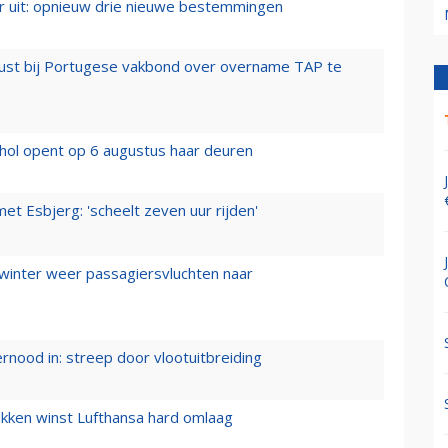
er uit: opnieuw drie nieuwe bestemmingen
rust bij Portugese vakbond over overname TAP te
hol opent op 6 augustus haar deuren
t Esbjerg: 'scheelt zeven uur rijden'
 winter weer passagiersvluchten naar
ernood in: streep door vlootuitbreiding
ukken winst Lufthansa hard omlaag