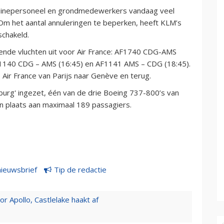
 cabinepersoneel en grondmedewerkers vandaag veel
. Om het aantal annuleringen te beperken, heeft KLM’s
schakeld.
ende vluchten uit voor Air France: AF1740 CDG-AMS
F1140 CDG – AMS (16:45) en AF1141 AMS – CDG (18:45).
ir France van Parijs naar Genève en terug.
urg' ingezet, één van de drie Boeing 737-800’s van
en plaats aan maximaal 189 passagiers.
nieuwsbrief
Tip de redactie
 Apollo, Castlelake haakt af