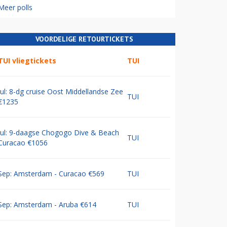
Meer polls
VOORDELIGE RETOURTICKETS
TUI vliegtickets
TUI
Jul: 8-dg cruise Oost Middellandse Zee
TUI
€1235
Jul: 9-daagse Chogogo Dive & Beach
TUI
Curacao €1056
Sep: Amsterdam - Curacao €569
TUI
Sep: Amsterdam - Aruba €614
TUI