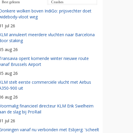
Best gelezen
Crashes
Donkere wolken boven IndiGo: prijsvechter doet
widebody-vloot weg
31 jul 26
KLM annuleert meerdere vluchten naar Barcelona
door staking
05 aug 26
Transavia opent komende winter nieuwe route
vanaf Brussels Airport
05 aug 26
KLM stelt eerste commerciële vlucht met Airbus
A350-900 uit
06 aug 26
Voormalig financieel directeur KLM Erik Swelheim
aan de slag bij ProRail
31 jul 26
Groningen vanaf nu verbonden met Esbjerg: 'scheelt