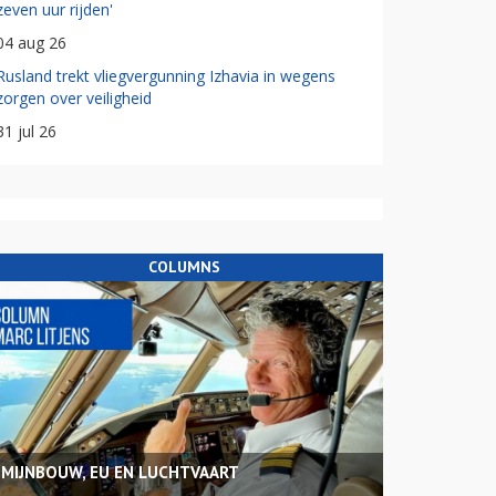
zeven uur rijden'
04 aug 26
Rusland trekt vliegvergunning Izhavia in wegens
zorgen over veiligheid
31 jul 26
COLUMNS
MIJNBOUW, EU EN LUCHTVAART