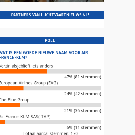
PARTNERS VAN LUCHTVAARTNIEUWS.NL!
POLL
WAT IS EEN GOEDE NIEUWE NAAM VOOR AIR
FRANCE-KLM?
Verzin alsjeblieft iets anders
47% (81 stemmen)
European Airlines Group (EAG)
24% (42 stemmen)
The Blue Group
21% (36 stemmen)
Air-France-KLM-SAS(-TAP)
6% (11 stemmen)
Totaal aantal stemmen: 170