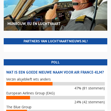
MIJNBOUW, EU EN LUCHTVAART
PARTNERS VAN LUCHTVAARTNIEUWS.NL!
POLL
WAT IS EEN GOEDE NIEUWE NAAM VOOR AIR FRANCE-KLM?
Verzin alsjeblieft iets anders
47% (81 stemmen)
European Airlines Group (EAG)
24% (42 stemmen)
The Blue Group