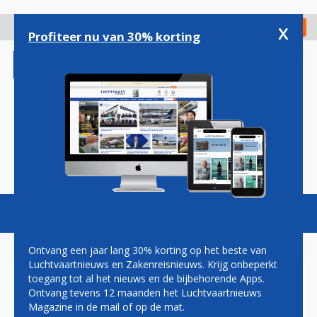
Overslaan
en
x
Digitaal Magazine
Registreer
Check in
naar
Profiteer nu van 30% korting
de
inhoud
gaan
Magazine
Podcasts
Vacatures
Toggl
naviga
Ontvang een jaar lang 30% korting op het beste van
Luchtvaartnieuws en Zakenreisnieuws. Krijg onbeperkt
toegang tot al het nieuws en de bijbehorende Apps.
DELTA VANAF VOLGEND JAAR
Ontvang tevens 12 maanden het Luchtvaartnieuws
WEER NAAR INDIA
Magazine in de mail of op de mat.