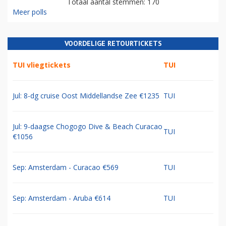
Totaal aantal stemmen: 170
Meer polls
VOORDELIGE RETOURTICKETS
TUI vliegtickets
TUI
Jul: 8-dg cruise Oost Middellandse Zee €1235
TUI
Jul: 9-daagse Chogogo Dive & Beach Curacao
TUI
€1056
Sep: Amsterdam - Curacao €569
TUI
Sep: Amsterdam - Aruba €614
TUI