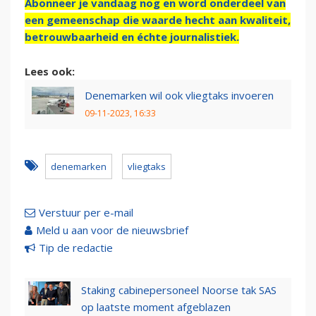
Abonneer je vandaag nog en word onderdeel van
een gemeenschap die waarde hecht aan kwaliteit,
betrouwbaarheid en échte journalistiek.
Lees ook:
Denemarken wil ook vliegtaks invoeren
09-11-2023, 16:33
denemarken
vliegtaks
Verstuur per e-mail
Meld u aan voor de nieuwsbrief
Tip de redactie
Staking cabinepersoneel Noorse tak SAS
op laatste moment afgeblazen