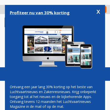
Overslaan
en
x
Digitaal Magazine
Registreer
Check in
naar
Profiteer nu van 30% korting
de
inhoud
gaan
Magazine
Podcasts
Vacatures
Toggl
naviga
Ontvang een jaar lang 30% korting op het beste van
Luchtvaartnieuws en Zakenreisnieuws. Krijg onbeperkt
toegang tot al het nieuws en de bijbehorende Apps.
DENEMARKEN VOERT
Ontvang tevens 12 maanden het Luchtvaartnieuws
DEFINITIEF IN 2025
Magazine in de mail of op de mat.