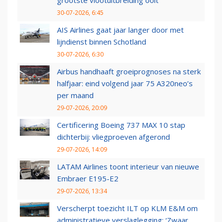
grootste vlootuitbreiding ooit
30-07-2026, 6:45
AIS Airlines gaat jaar langer door met
lijndienst binnen Schotland
30-07-2026, 6:30
Airbus handhaaft groeiprognoses na sterk
halfjaar: eind volgend jaar 75 A320neo’s
per maand
29-07-2026, 20:09
Certificering Boeing 737 MAX 10 stap
dichterbij: vliegproeven afgerond
29-07-2026, 14:09
LATAM Airlines toont interieur van nieuwe
Embraer E195-E2
29-07-2026, 13:34
Verscherpt toezicht ILT op KLM E&M om
administratieve verslaglegging: ‘Zwaar