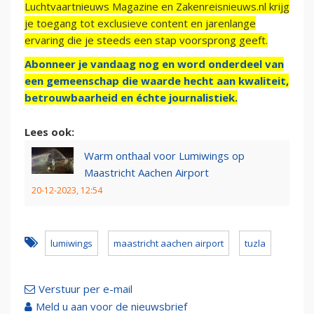
Luchtvaartnieuws Magazine en Zakenreisnieuws.nl krijg
je toegang tot exclusieve content en jarenlange
ervaring die je steeds een stap voorsprong geeft.
Abonneer je vandaag nog en word onderdeel van
een gemeenschap die waarde hecht aan kwaliteit,
betrouwbaarheid en échte journalistiek.
Lees ook:
Warm onthaal voor Lumiwings op
Maastricht Aachen Airport
20-12-2023, 12:54
lumiwings
maastricht aachen airport
tuzla
Verstuur per e-mail
Meld u aan voor de nieuwsbrief