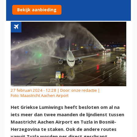
STAAKT LIJNDIENST
Bekijk aanbieding
27 februari 2024 - 12:28 | Door:
onze redactie
|
Foto: Maastricht Aachen Airport
Het Griekse Lumiwings heeft besloten om al na
iets meer dan twee maanden de lijndienst tussen
Maastricht Aachen Airport en Tuzla in Bosnië-
Herzegovina te staken. Ook de andere routes
vanuit Tuzla worden per direct geschrapt.