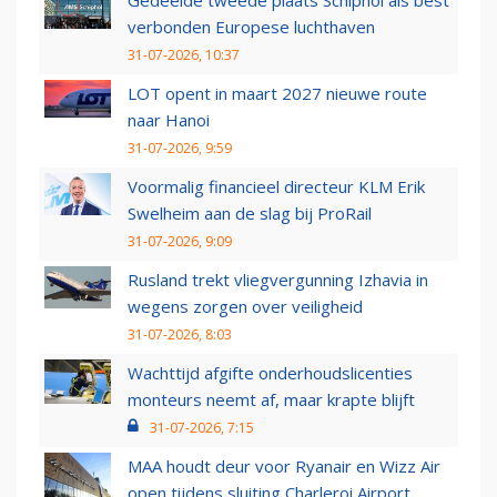
Gedeelde tweede plaats Schiphol als best
verbonden Europese luchthaven
31-07-2026, 10:37
LOT opent in maart 2027 nieuwe route
naar Hanoi
31-07-2026, 9:59
Voormalig financieel directeur KLM Erik
Swelheim aan de slag bij ProRail
31-07-2026, 9:09
Rusland trekt vliegvergunning Izhavia in
wegens zorgen over veiligheid
31-07-2026, 8:03
Wachttijd afgifte onderhoudslicenties
monteurs neemt af, maar krapte blijft
31-07-2026, 7:15
MAA houdt deur voor Ryanair en Wizz Air
open tijdens sluiting Charleroi Airport