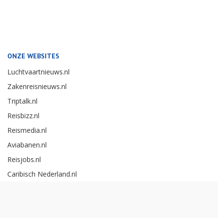
ONZE WEBSITES
Luchtvaartnieuws.nl
Zakenreisnieuws.nl
Triptalk.nl
Reisbizz.nl
Reismedia.nl
Aviabanen.nl
Reisjobs.nl
Caribisch Nederland.nl
Careerexperience.nl
Zakenreisawards.nl