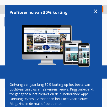
Overslaan
en
x
Digitaal Magazine
Registreer
Check in
naar
Profiteer nu van 30% korting
de
inhoud
gaan
Magazine
Podcasts
Vacatures
Toggl
naviga
Ontvang een jaar lang 30% korting op het beste van
Luchtvaartnieuws en Zakenreisnieuws. Krijg onbeperkt
toegang tot al het nieuws en de bijbehorende Apps.
DOMPER VOOR MAASTRICHT
Ontvang tevens 12 maanden het Luchtvaartnieuws
AIRPORT: LUMIWINGS
Magazine in de mail of op de mat.