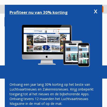
Overslaan
en
x
Digitaal Magazine
Registreer
Check in
naar
Profiteer nu van 30% korting
de
inhoud
gaan
Magazine
Podcasts
Vacatures
Toggl
naviga
Ontvang een jaar lang 30% korting op het beste van
Luchtvaartnieuws en Zakenreisnieuws. Krijg onbeperkt
toegang tot al het nieuws en de bijbehorende Apps.
FINANCIEEL ANALIST:
Ontvang tevens 12 maanden het Luchtvaartnieuws
KEIHARDE SANERING EN
Magazine in de mail of op de mat.