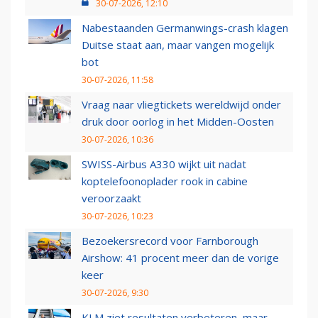
30-07-2026, 12:10
Nabestaanden Germanwings-crash klagen
Duitse staat aan, maar vangen mogelijk
bot
30-07-2026, 11:58
Vraag naar vliegtickets wereldwijd onder
druk door oorlog in het Midden-Oosten
30-07-2026, 10:36
SWISS-Airbus A330 wijkt uit nadat
koptelefoonoplader rook in cabine
veroorzaakt
30-07-2026, 10:23
Bezoekersrecord voor Farnborough
Airshow: 41 procent meer dan de vorige
keer
30-07-2026, 9:30
KLM ziet resultaten verbeteren, maar