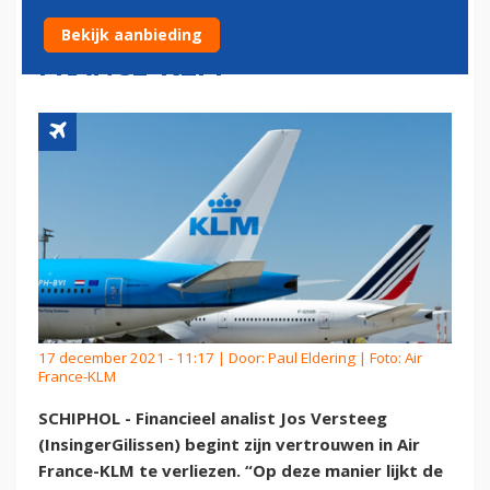
TOTALE INTEGRATIE AIR
Bekijk aanbieding
FRANCE-KLM
17 december 2021 - 11:17 | Door:
Paul Eldering
| Foto: Air
France-KLM
SCHIPHOL - Financieel analist Jos Versteeg
(InsingerGilissen) begint zijn vertrouwen in Air
France-KLM te verliezen. “Op deze manier lijkt de