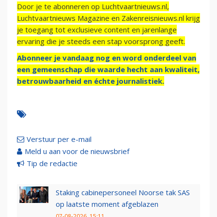
Door je te abonneren op Luchtvaartnieuws.nl,
Luchtvaartnieuws Magazine en Zakenreisnieuws.nl krijg
je toegang tot exclusieve content en jarenlange
ervaring die je steeds een stap voorsprong geeft.
Abonneer je vandaag nog en word onderdeel van
een gemeenschap die waarde hecht aan kwaliteit,
betrouwbaarheid en échte journalistiek.
Verstuur per e-mail
Meld u aan voor de nieuwsbrief
Tip de redactie
Staking cabinepersoneel Noorse tak SAS
op laatste moment afgeblazen
07-08-2026, 15:11