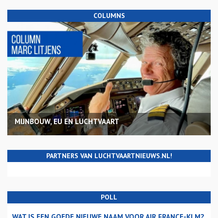
COLUMNS
MIJNBOUW, EU EN LUCHTVAART
PARTNERS VAN LUCHTVAARTNIEUWS.NL!
POLL
WAT IS EEN GOEDE NIEUWE NAAM VOOR AIR FRANCE-KLM?