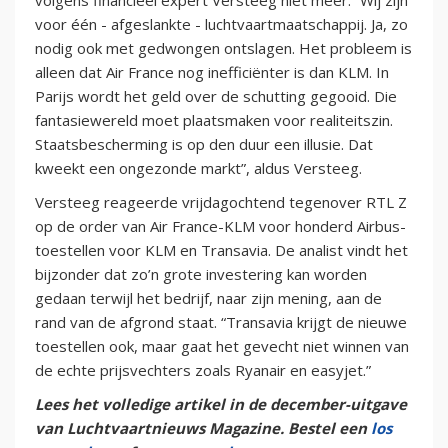
volgens financieel expert Versteeg niet meer. “Wij zijn
voor één - afgeslankte - luchtvaartmaatschappij. Ja, zo
nodig ook met gedwongen ontslagen. Het probleem is
alleen dat Air France nog inefficiënter is dan KLM. In
Parijs wordt het geld over de schutting gegooid. Die
fantasiewereld moet plaatsmaken voor realiteitszin.
Staatsbescherming is op den duur een illusie. Dat
kweekt een ongezonde markt”, aldus Versteeg.
Versteeg reageerde vrijdagochtend tegenover RTL Z
op de order van Air France-KLM voor honderd Airbus-
toestellen voor KLM en Transavia. De analist vindt het
bijzonder dat zo’n grote investering kan worden
gedaan terwijl het bedrijf, naar zijn mening, aan de
rand van de afgrond staat. “Transavia krijgt de nieuwe
toestellen ook, maar gaat het gevecht niet winnen van
de echte prijsvechters zoals Ryanair en easyjet.”
Lees het volledige artikel in de december-uitgave
van Luchtvaartnieuws Magazine. Bestel een
los