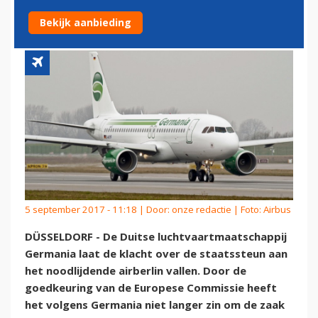
AIRBERLIN
Bekijk aanbieding
5 september 2017 - 11:18 | Door:
onze redactie
| Foto: Airbus
DÜSSELDORF - De Duitse luchtvaartmaatschappij
Germania laat de klacht over de staatssteun aan
het noodlijdende airberlin vallen. Door de
goedkeuring van de Europese Commissie heeft
het volgens Germania niet langer zin om de zaak