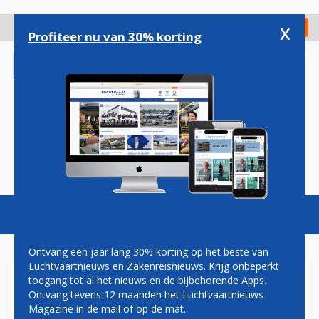
Overslaan
en
x
Digitaal Magazine
Registreer
Check in
naar
Profiteer nu van 30% korting
de
inhoud
gaan
Magazine
Podcasts
Vacatures
Toggl
naviga
Ontvang een jaar lang 30% korting op het beste van
Luchtvaartnieuws en Zakenreisnieuws. Krijg onbeperkt
toegang tot al het nieuws en de bijbehorende Apps.
GERMANIA STAAKT PROTEST
Ontvang tevens 12 maanden het Luchtvaartnieuws
TEGEN STAATSSTEUN
Magazine in de mail of op de mat.