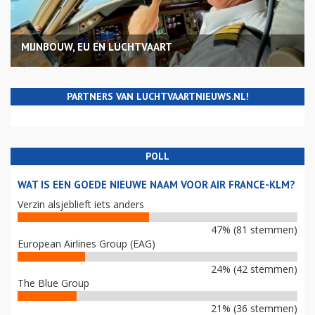
MIJNBOUW, EU EN LUCHTVAART
PARTNERS VAN LUCHTVAARTNIEUWS.NL!
POLL
WAT IS EEN GOEDE NIEUWE NAAM VOOR AIR FRANCE-KLM?
Verzin alsjeblieft iets anders
47% (81 stemmen)
European Airlines Group (EAG)
24% (42 stemmen)
The Blue Group
21% (36 stemmen)