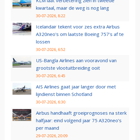
KLM laat verbetering zien in tweede
kwartaal, maar de weg is nog lang
30-07-2026, 8:22
Icelandair tekent voor zes extra Airbus
A320neo's om laatste Boeing 757's af te
lossen
30-07-2026, 6:52
US-Bangla Airlines aan vooravond van
grootste vlootuitbreiding ooit
30-07-2026, 6:45
AIS Airlines gaat jaar langer door met
lijndienst binnen Schotland
30-07-2026, 6:30
Airbus handhaaft groeiprognoses na sterk
halfjaar: eind volgend jaar 75 A320neo’s
per maand
29-07-2026, 20:09