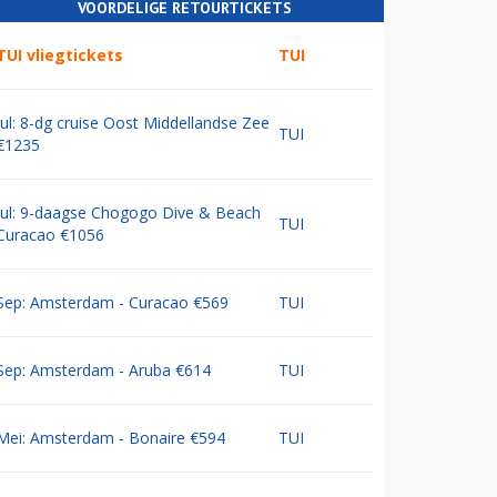
VOORDELIGE RETOURTICKETS
TUI vliegtickets
TUI
Jul: 8-dg cruise Oost Middellandse Zee
TUI
€1235
Jul: 9-daagse Chogogo Dive & Beach
TUI
Curacao €1056
Sep: Amsterdam - Curacao €569
TUI
Sep: Amsterdam - Aruba €614
TUI
Mei: Amsterdam - Bonaire €594
TUI