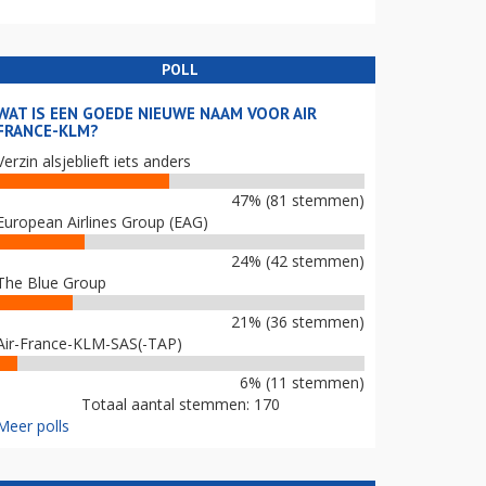
POLL
WAT IS EEN GOEDE NIEUWE NAAM VOOR AIR
FRANCE-KLM?
Verzin alsjeblieft iets anders
47% (81 stemmen)
European Airlines Group (EAG)
24% (42 stemmen)
The Blue Group
21% (36 stemmen)
Air-France-KLM-SAS(-TAP)
6% (11 stemmen)
Totaal aantal stemmen: 170
Meer polls