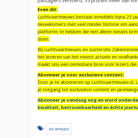
passagiers vervoerd, 55 procent meer dan vor
Even dit:
Luchtvaartnieuws bestaat inmiddels bijna 25 jaa
nieuwkomers met veel minder historie om aand
platforms te hebben die niet alleen nieuws bre
doen.
Bij Luchtvaartnieuws en zustersite Zakenreisn
het leveren van het meest actuele en onafhankel
maakt ons een onmisbare bron voor lezers die g
Abonneer je voor exclusieve content:
Door je te abonneren op Luchtvaartnieuws.nl, 
je toegang tot exclusieve content en jarenlang
Abonneer je vandaag nog en word onderde
kwaliteit, betrouwbaarheid en échte journa
ita airways