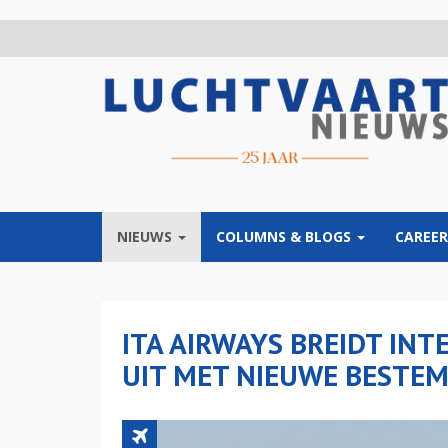
Overslaan
en
naar
de
inhoud
gaan
NIEUWS
COLUMNS & BLOGS
CAREER
ITA AIRWAYS BREIDT IN
UIT MET NIEUWE BESTE