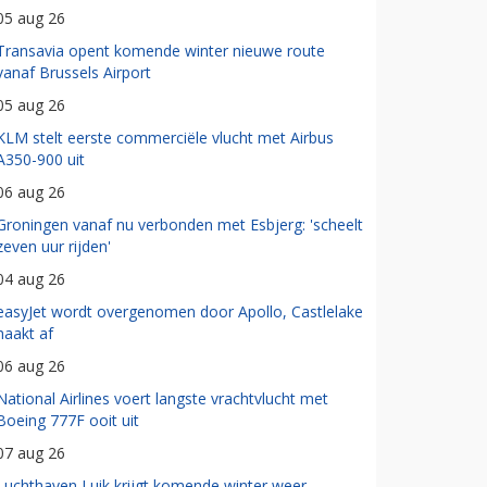
05 aug 26
Transavia opent komende winter nieuwe route
vanaf Brussels Airport
05 aug 26
KLM stelt eerste commerciële vlucht met Airbus
A350-900 uit
06 aug 26
Groningen vanaf nu verbonden met Esbjerg: 'scheelt
zeven uur rijden'
04 aug 26
easyJet wordt overgenomen door Apollo, Castlelake
haakt af
06 aug 26
National Airlines voert langste vrachtvlucht met
Boeing 777F ooit uit
07 aug 26
Luchthaven Luik krijgt komende winter weer