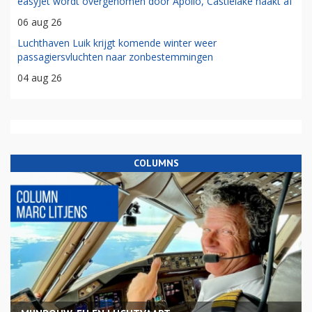
easyJet wordt overgenomen door Apollo, Castlelake haakt af
06 aug 26
Luchthaven Luik krijgt komende winter weer
passagiersvluchten naar zonbestemmingen
04 aug 26
COLUMNS