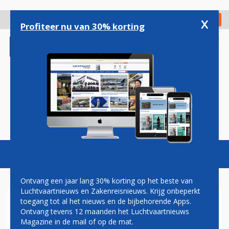
Overslaan
en
x
Digitaal Magazine
Registreer
Check in
naar
Profiteer nu van 30% korting
de
inhoud
gaan
Magazine
Podcasts
Vacatures
Toggl
naviga
Ontvang een jaar lang 30% korting op het beste van
Luchtvaartnieuws en Zakenreisnieuws. Krijg onbeperkt
toegang tot al het nieuws en de bijbehorende Apps.
JAPAN AIRLINES TOONT
Ontvang tevens 12 maanden het Luchtvaartnieuws
BOORDPRODUCT NIEUWE
Magazine in de mail of op de mat.