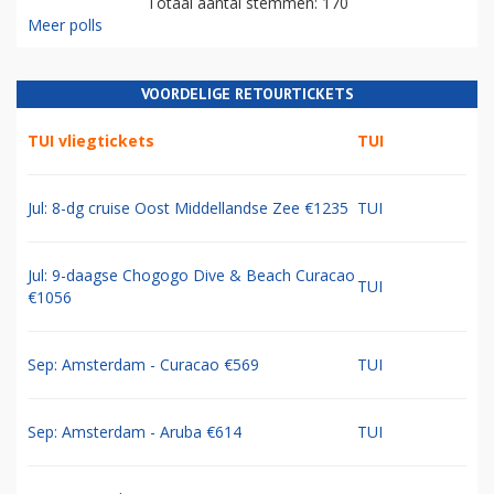
Totaal aantal stemmen: 170
Meer polls
VOORDELIGE RETOURTICKETS
TUI vliegtickets
TUI
Jul: 8-dg cruise Oost Middellandse Zee €1235
TUI
Jul: 9-daagse Chogogo Dive & Beach Curacao
TUI
€1056
Sep: Amsterdam - Curacao €569
TUI
Sep: Amsterdam - Aruba €614
TUI