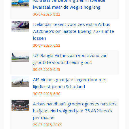
KLM laat verbetering zien in tweede
kwartaal, maar de weg is nog lang
30-07-2026, 8:22
Icelandair tekent voor zes extra Airbus
A320neo's om laatste Boeing 757's af te
lossen
30-07-2026, 6:52
US-Bangla Airlines aan vooravond van
grootste vlootuitbreiding ooit
30-07-2026, 6:45
AIS Airlines gaat jaar langer door met
lijndienst binnen Schotland
30-07-2026, 6:30
Airbus handhaaft groeiprognoses na sterk
halfjaar: eind volgend jaar 75 A320neo’s
per maand
29-07-2026, 20:09