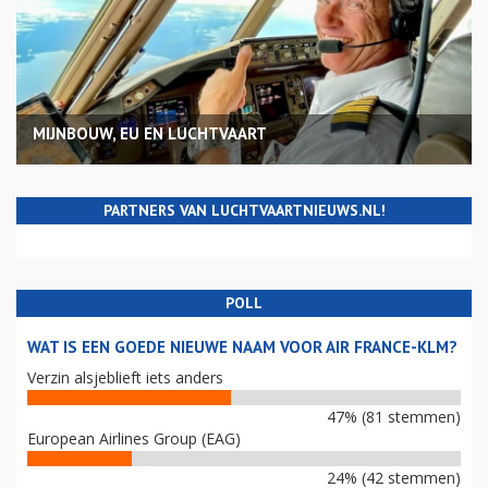
MIJNBOUW, EU EN LUCHTVAART
PARTNERS VAN LUCHTVAARTNIEUWS.NL!
POLL
WAT IS EEN GOEDE NIEUWE NAAM VOOR AIR FRANCE-KLM?
Verzin alsjeblieft iets anders
47% (81 stemmen)
European Airlines Group (EAG)
24% (42 stemmen)