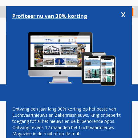
Overslaan
en
x
Digitaal Magazine
Registreer
Check in
naar
Profiteer nu van 30% korting
de
inhoud
gaan
Magazine
Podcasts
Vacatures
Toggl
naviga
Ontvang een jaar lang 30% korting op het beste van
Luchtvaartnieuws en Zakenreisnieuws. Krijg onbeperkt
toegang tot al het nieuws en de bijbehorende Apps.
JETBLUE VERVANGT
Ontvang tevens 12 maanden het Luchtvaartnieuws
EMBRAER-VLOOT DOOR
Magazine in de mail of op de mat.