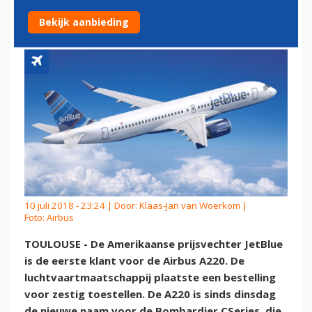
'NIEUWE' AIRBUS A220
Bekijk aanbieding
10 juli 2018 - 23:24 | Door:
Klaas-Jan van Woerkom
|
Foto: Airbus
TOULOUSE - De Amerikaanse prijsvechter JetBlue
is de eerste klant voor de Airbus A220. De
luchtvaartmaatschappij plaatste een bestelling
voor zestig toestellen. De A220 is sinds dinsdag
de nieuwe naam voor de Bombardier CSeries, die