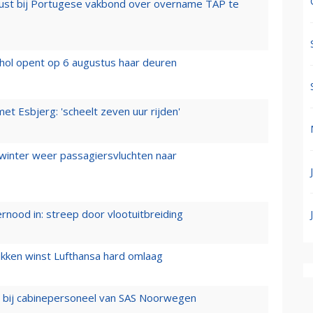
rust bij Portugese vakbond over overname TAP te
hol opent op 6 augustus haar deuren
t Esbjerg: 'scheelt zeven uur rijden'
 winter weer passagiersvluchten naar
ernood in: streep door vlootuitbreiding
ukken winst Lufthansa hard omlaag
 bij cabinepersoneel van SAS Noorwegen