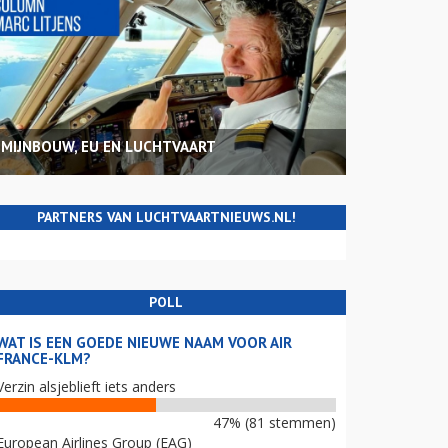
MIJNBOUW, EU EN LUCHTVAART
PARTNERS VAN LUCHTVAARTNIEUWS.NL!
POLL
WAT IS EEN GOEDE NIEUWE NAAM VOOR AIR
FRANCE-KLM?
Verzin alsjeblieft iets anders
47% (81 stemmen)
European Airlines Group (EAG)