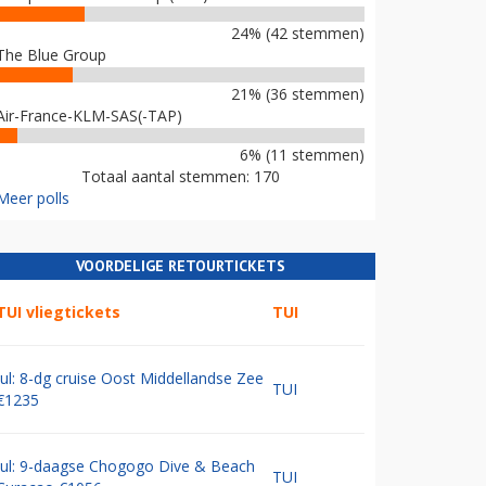
24% (42 stemmen)
The Blue Group
21% (36 stemmen)
Air-France-KLM-SAS(-TAP)
6% (11 stemmen)
Totaal aantal stemmen: 170
Meer polls
VOORDELIGE RETOURTICKETS
TUI vliegtickets
TUI
Jul: 8-dg cruise Oost Middellandse Zee
TUI
€1235
Jul: 9-daagse Chogogo Dive & Beach
TUI