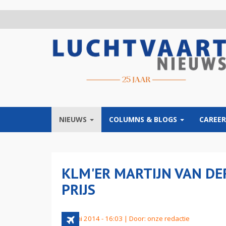
Overslaan
en
naar
de
inhoud
gaan
NIEUWS
COLUMNS & BLOGS
CAREER
KLM'ER MARTIJN VAN DE
PRIJS
23 juni 2014 - 16:03 | Door:
onze redactie