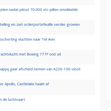
elen nadat piloot 70.000 xtc-pillen smokkelde
elling en ziet orderportefeuille verder groeien
chorting vluchten naar Tel Aviv
vrachtvlucht met Boeing 777F ooit uit
happij gaat afscheid nemen van A220-100-vloot
 Apollo, Castlelake haakt af
n de luchtvaart