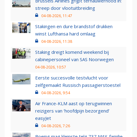
Brussels Airlines grijpt ternauwernood in:
streep door vlootuitbreiding
04-08-2026, 11:47
Stakingen en dure brandstof drukken
winst Lufthansa hard omlaag
04-08-2026, 11:38
Staking dreigt komend weekend bij
cabinepersoneel van SAS Noorwegen
04-08-2026, 10:57
Eerste succesvolle testvlucht voor
zelfgemaakt Russisch passagierstoestel
04-08-2026, 9:54
Air France-KLM aast op terugwinnen
reizigers van ‘hoofdpijn bezorgend’
easyJet
04-08-2026, 7:26
Boeing mag kleinste telg 737 MAX-familie