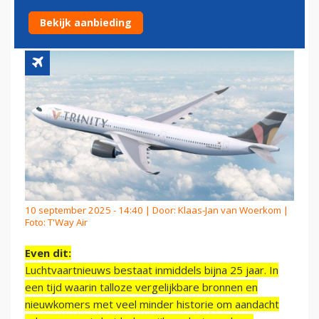
AIRWAYS
Bekijk aanbieding
10 september 2025 - 14:40 | Door:
Klaas-Jan van Woerkom
|
Foto: T'Way Air
Even dit:
Luchtvaartnieuws bestaat inmiddels bijna 25 jaar. In
een tijd waarin talloze vergelijkbare bronnen en
nieuwkomers met veel minder historie om aandacht