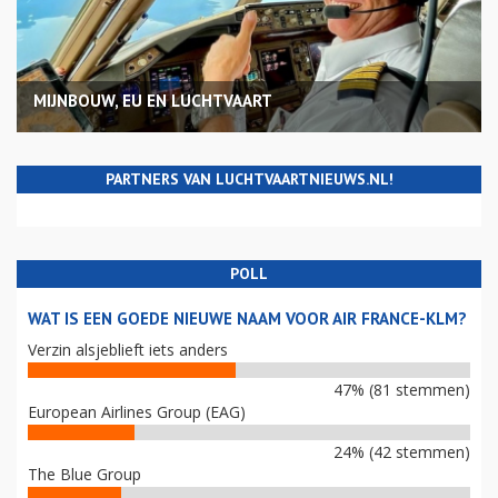
MIJNBOUW, EU EN LUCHTVAART
PARTNERS VAN LUCHTVAARTNIEUWS.NL!
POLL
WAT IS EEN GOEDE NIEUWE NAAM VOOR AIR FRANCE-KLM?
Verzin alsjeblieft iets anders
47% (81 stemmen)
European Airlines Group (EAG)
24% (42 stemmen)
The Blue Group