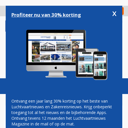
Overslaan
en
x
Digitaal Magazine
Registreer
Check in
naar
Profiteer nu van 30% korting
de
inhoud
gaan
Magazine
Podcasts
Vacatures
Toggl
naviga
Ontvang een jaar lang 30% korting op het beste van
Luchtvaartnieuws en Zakenreisnieuws. Krijg onbeperkt
toegang tot al het nieuws en de bijbehorende Apps.
KOREAANS T'WAY AIR
Ontvang tevens 12 maanden het Luchtvaartnieuws
WIJZIGT NAAM NAAR TRINITY
Magazine in de mail of op de mat.